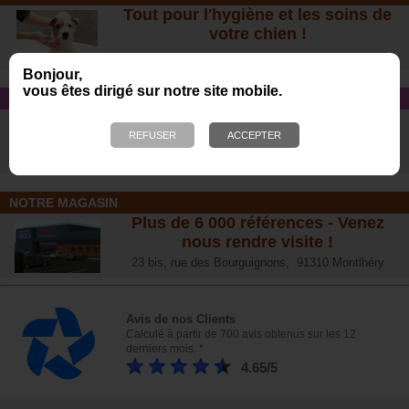
Tout pour l'hygiène et les soins de
votre chien !
Bonjour,
vous êtes dirigé sur notre site mobile.
CONSEIL SANTÉ
L’arthrose chez le chien :
traitements naturels et conseil
s
NOTRE MAGASIN
Plus de 6 000 références - Venez
nous rendre visite !
23 bis, rue des Bourguignons, 91310 Montlhéry
Avis de nos Clients
Calculé à partir de 700 avis obtenus sur les 12
derniers mois. *
4.65/5