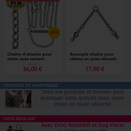
-20%
Chaîne d’attache pour
Accouple chaîne pour
chien avec ressort
chiens en acier chromé -
amortisseur, acier nickelé
Qualité Pro HS
45,00
- Qualité Pro HS
36,00 €
17,90 €
TREKKING ET RANDONNÉE
Tous les produits et harnais pour
pratiquer cette activité avec votre
chien
en toute sécurité
TAPIS ROULANT
Avec DOG RUNNER et Dog Pacer
Le n°1 des ventes aux USA