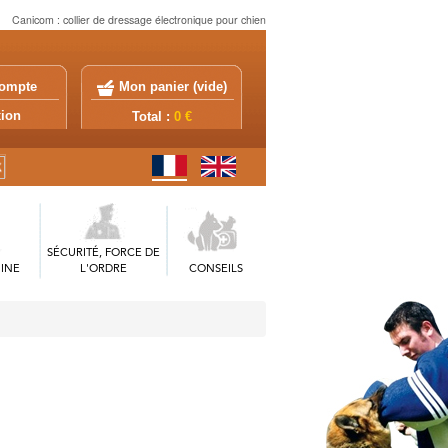
Canicom : collier de dressage électronique pour chien
ompte
Mon panier (
vide
)
exion
Total :
0 €
SÉCURITÉ, FORCE DE
INE
L'ORDRE
CONSEILS