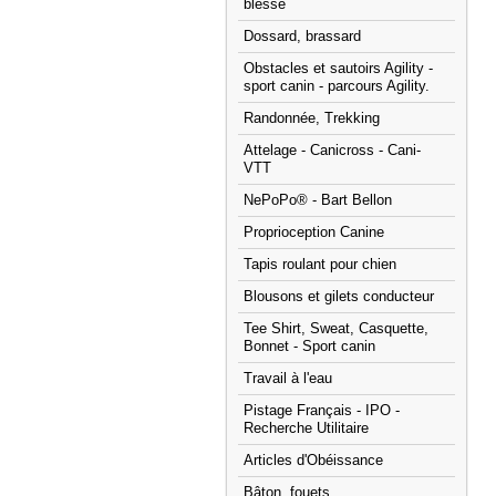
blessé
Dossard, brassard
Obstacles et sautoirs Agility -
sport canin - parcours Agility.
Randonnée, Trekking
Attelage - Canicross - Cani-
VTT
NePoPo® - Bart Bellon
Proprioception Canine
Tapis roulant pour chien
Blousons et gilets conducteur
Tee Shirt, Sweat, Casquette,
Bonnet - Sport canin
Travail à l'eau
Pistage Français - IPO -
Recherche Utilitaire
Articles d'Obéissance
Bâton, fouets