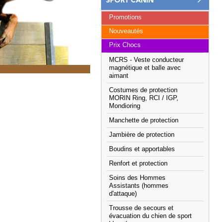
SPORT CANIN
Promotions
Nouveautés
Prix Chocs
MCRS - Veste conducteur
magnétique et balle avec
aimant
Costumes de protection
MORIN Ring, RCI / IGP,
Mondioring
Manchette de protection
Jambière de protection
Boudins et apportables
Renfort et protection
Soins des Hommes
Assistants (hommes
d'attaque)
Trousse de secours et
évacuation du chien de sport