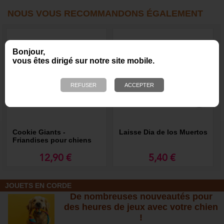
NOUS VOUS RECOMMANDONS ÉGALEMENT
Bonjour,
vous êtes dirigé sur notre site mobile.
Cookie Giants -
Laisse Dia de los Muertos
Friandises pour chiens
12,90 €
5,40 €
JOUETS EN CORDE
De nombreuses nouveautés pour
des heures de jeux avec votre chien
!