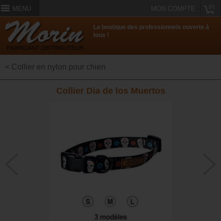
(0)
MENU
MON COMPTE
La boutique des professionnels ouverte à
tous !
< Collier en nylon pour chien
Collier Dia de los Muertos