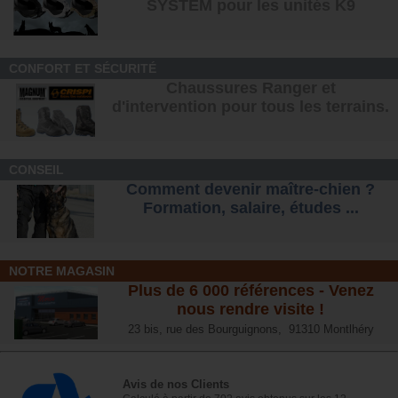
SYSTEM pour les unités K9
CONFORT ET SÉCURITÉ
Chaussures Ranger et
d'intervention pour tous les terrains
.
CONSEIL
Comment devenir maître-chien ?
Formation, salaire, étude
s ...
NOTRE MAGASIN
Plus de 6 000 références - Venez
nous rendre visite !
23 bis, rue des Bourguignons, 91310 Montlhéry
Avis de nos Clients