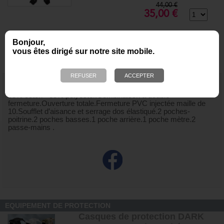
44,00 €
35,00 €
Ajouter au panier
Bonjour,
vous êtes dirigé sur notre site mobile.
DESCRIPTION
Idéal pour entraînement, tâches de maintenance, etc.Tissu :
65% coton - 35% polyester.Combinaison à double
fermeture.Ouverture totale.Fermeture PVC injectée maille de
10.Soufflet d’aisance et serrage dos élastiqué.2 poches-
poitrine.2 poches basses.1 poche arrière.1 poche mètre.2
passe-mains .
EQUIPEMENT DE PROTECTION
Casques de protection DARK