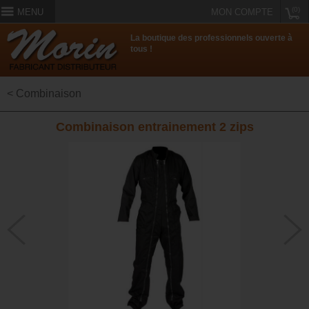
(0)
MENU
MON COMPTE
La boutique des professionnels ouverte à
tous !
< Combinaison
Combinaison entrainement 2 zips