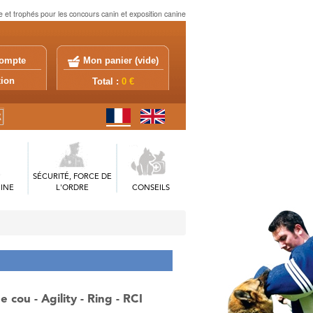
 et trophés pour les concours canin et exposition canine
ompte
Mon panier (
vide
)
exion
Total :
0 €
SÉCURITÉ, FORCE DE
INE
L'ORDRE
CONSEILS
 cou - Agility - Ring - RCI