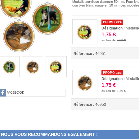
Médaille acrylique diamètre 50 mm. Pour le 
cou bleu blanc rouge en 10 mm.Les modèles 
PROMO 23%
Désignation :
Médail
1,75 €
au lieu de
2,30 €
Référence :
40951
PROMO 23%
Désignation :
Médaill
1,75 €
au lieu de
2,30 €
FACEBOOK
Référence :
40953
NOUS VOUS RECOMMANDONS ÉGALEMENT :