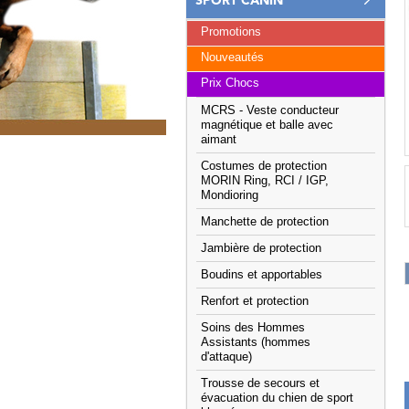
SPORT CANIN
Promotions
Nouveautés
Prix Chocs
MCRS - Veste conducteur
magnétique et balle avec
aimant
Costumes de protection
MORIN Ring, RCI / IGP,
Mondioring
Manchette de protection
Jambière de protection
Boudins et apportables
Renfort et protection
Soins des Hommes
Assistants (hommes
d'attaque)
Trousse de secours et
évacuation du chien de sport