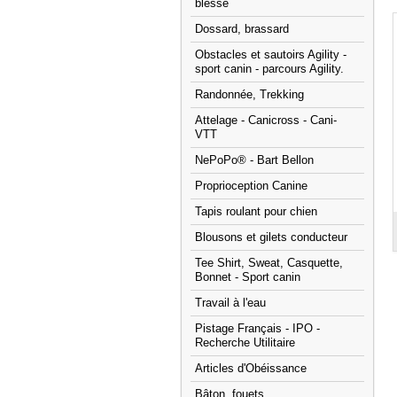
blessé
Dossard, brassard
Obstacles et sautoirs Agility -
sport canin - parcours Agility.
Randonnée, Trekking
Attelage - Canicross - Cani-
VTT
NePoPo® - Bart Bellon
Proprioception Canine
Tapis roulant pour chien
Blousons et gilets conducteur
Tee Shirt, Sweat, Casquette,
Bonnet - Sport canin
Travail à l'eau
Pistage Français - IPO -
Recherche Utilitaire
Articles d'Obéissance
Bâton, fouets