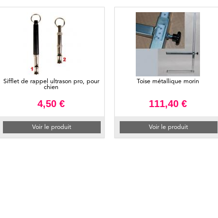
Sifflet de rappel ultrason pro, pour
Toise métallique morin
chien
4,50 €
111,40 €
Voir le produit
Voir le produit