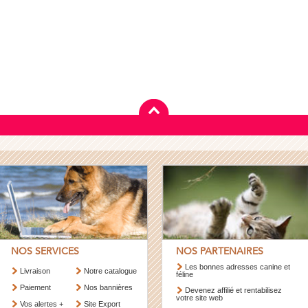
NOS SERVICES
NOS PARTENAIRES
Les bonnes adresses canine et
Livraison
Notre catalogue
féline
Paiement
Nos bannières
Devenez affilié et rentabilisez
votre site web
Vos alertes +
Site Export