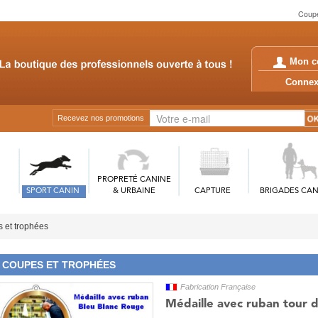
Coupe
Mon c
Conn
Recevez nos promotions
PROPRETÉ CANINE
SPORT CANIN
& URBAINE
CAPTURE
BRIGADES CAN
 et trophées
COUPES ET TROPHÉES
Fabrication Française
Médaille avec ruban tour de