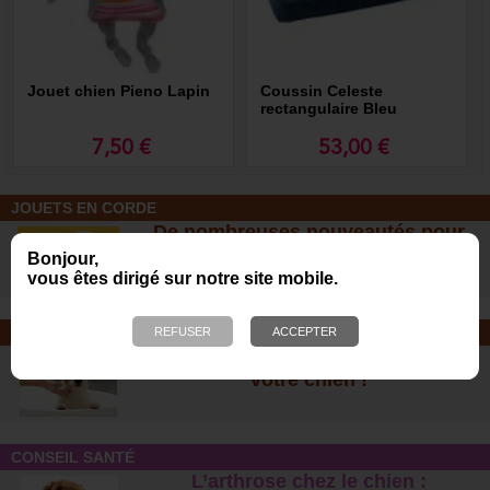
Jouet chien Pieno Lapin
Coussin Celeste
rectangulaire Bleu
7,50 €
53,00 €
JOUETS EN CORDE
De nombreuses nouveautés pour
des heures de jeux avec votre chien
Bonjour,
!
vous êtes dirigé sur notre site mobile.
SOINS ET SHAMPOOING
Tout pour l'hygiène et les soins de
votre chien !
CONSEIL SANTÉ
L’arthrose chez le chien :