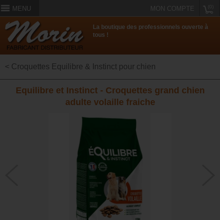
(0)
MENU
MON COMPTE
La boutique des professionnels ouverte à
tous !
< Croquettes Equilibre & Instinct pour chien
Equilibre et Instinct - Croquettes grand chien
adulte volaille fraiche