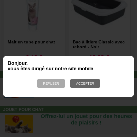
Malt en tube pour chat
Bac à litière Classic avec
rebord - Noir
8,40 €
10,99 €
Bonjour,
vous êtes dirigé sur notre site mobile.
ALIMENTATION CAT'S LOVE
Des repas complets pour chats, à
partir d’ingrédients 100% naturels.
JOUET POUR CHAT
Offrez-lui un jouet pour des heures
de plaisirs !