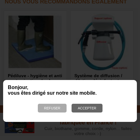
NOUS VOUS RECOMMANDONS ÉGALEMENT
Pédiluve - hygiène et anti
Système de diffusion /
contamination des locaux
dilution désinfectant
Bonjour,
54,00 €
107,00 €
vous êtes dirigé sur notre site mobile.
LAISSE, COLLIER, HARNAIS
Choisissez la qualité artisanale
fabriquée en France !
Cuir, biothane, gomme, corde, nylon... faites
votre choix :-)