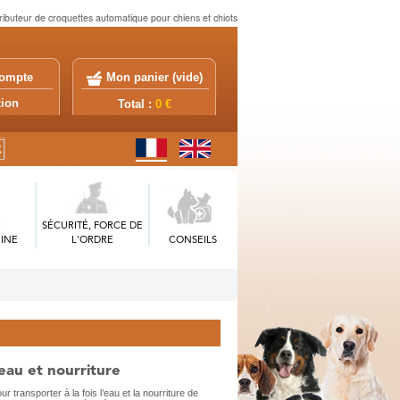
ributeur de croquettes automatique pour chiens et chiots
ompte
Mon panier (
vide
)
exion
Total :
0 €
SÉCURITÉ, FORCE DE
INE
L'ORDRE
CONSEILS
eau et nourriture
r transporter à la fois l’eau et la nourriture de