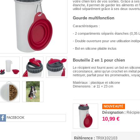
votre chien lors de vos sorties. Grâce à s
étanche, il permet de garder les aliments et
utilisé séparément grâce à ses deux ouvertu
Gourde multifonction
Caractéristiques :
- 2 compartiments séparés étanches (0,35 
- Double ouverture pour une utilisation indé
- Bol en silicone pliable inclus
Bouteille 2 en 1 pour chien
Le récipient est fourni avec un bol en silicon
circonstance, ainsi qu’un crochet en métal pou
nettoyer, parfait pour les promenades, voyag
Matériaux : plastique et silicone
Dimensions : ø 11 × 23 cm
NOUVEAUTÉ
Désignation :
Récipie
10,99 €
FACEBOOK
Référence :
TRIX102103