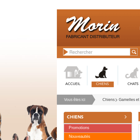
ACCUEIL
CHIENS
CHATS
Vous êtes ici
Chiens
Gamelles et
CHIENS
Promotions
Nouveautés