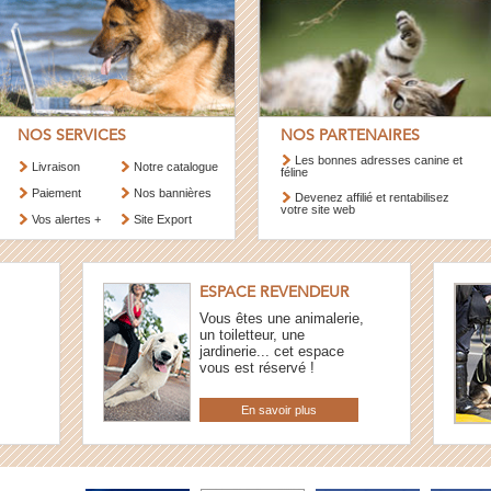
NOS SERVICES
NOS PARTENAIRES
Les bonnes adresses canine et
Livraison
Notre catalogue
féline
Paiement
Nos bannières
Devenez affilié et rentabilisez
votre site web
Vos alertes +
Site Export
ESPACE REVENDEUR
Vous êtes une animalerie,
un toiletteur, une
jardinerie... cet espace
vous est réservé !
En savoir plus