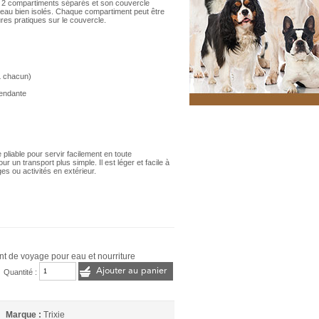
es 2 compartiments séparés et son couvercle
 l’eau bien isolés. Chaque compartiment peut être
res pratiques sur le couvercle.
L chacun)
pendante
e pliable pour servir facilement en toute
r un transport plus simple. Il est léger et facile à
es ou activités en extérieur.
nt de voyage pour eau et nourriture
Ajouter au panier
Quantité :
Marque :
Trixie