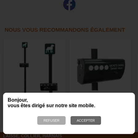
NOUS VOUS RECOMMANDONS ÉGALEMENT
Bonjour,
Borne de propreté canine
Distributeur simple de
vous êtes dirigé sur notre site mobile.
avec distributeur simple
sachets ramasse crottes
de sac ramasse crottes en
en rouleau
rouleau
389,00 €
179,95 €
LAISSE, COLLIER, HARNAIS