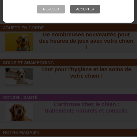
électronique pour chiens
ans pour collier de
dressage chien
8,00 €
30,00 €
JOUETS EN CORDE
De nombreuses nouveautés pour
des heures de jeux avec votre chien
!
SOINS ET SHAMPOOING
Tout pour l'hygiène et les soins de
votre chien !
CONSEIL SANTÉ
L’arthrose chez le chien :
traitements naturels et conseil
s
NOTRE MAGASIN