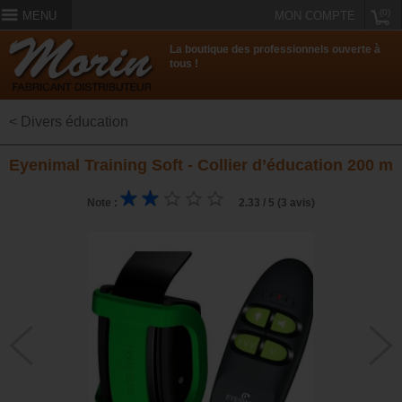
(0)
MENU
MON COMPTE
La boutique des professionnels ouverte à
tous !
< Divers éducation
Eyenimal Training Soft - Collier d’éducation 200 m
Note :
2.33 / 5 (3 avis)