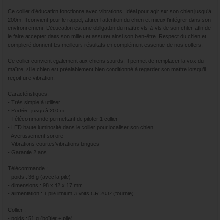
Ce collier d’éducation fonctionne avec vibrations. Idéal pour agir sur son chien jusqu’à
200m. Il convient pour le rappel, attirer l’attention du chien et mieux l’intégrer dans son
environnement. L’éducation est une obligation du maître vis-à-vis de son chien afin de
le faire accepter dans son milieu et assurer ainsi son bien-être. Respect du chien et
complicité donnent les meilleurs résultats en complément essentiel de nos colliers.
Ce collier convient également aux chiens sourds. Il permet de remplacer la voix du
maître, si le chien est préalablement bien conditionné à regarder son maître lorsqu’il
reçoit une vibration.
Caractéristiques:
- Très simple à utiliser
- Portée : jusqu’à 200 m
- Télécommande permettant de piloter 1 collier
- LED haute luminosité dans le collier pour localiser son chien
- Avertissement sonore
- Vibrations courtes/vibrations longues
- Garantie 2 ans
Télécommande :
- poids : 36 g (avec la pile)
- dimensions : 98 x 42 x 17 mm
- alimentation : 1 pile lithium 3 Volts CR 2032 (fournie)
Collier :
- poids : 51 g (boîtier + pile)