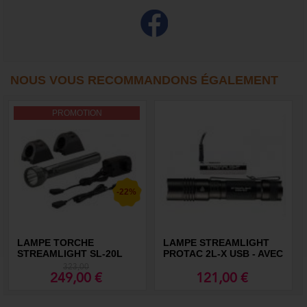
NOUS VOUS RECOMMANDONS ÉGALEMENT
PROMOTION
-22%
LAMPE TORCHE
LAMPE STREAMLIGHT
STREAMLIGHT SL-20L
PROTAC 2L-X USB - AVEC
RECHARGEABLE
PILES RECHARGEABLES -
323,00
SOUS BLISTER
249,00 €
121,00 €