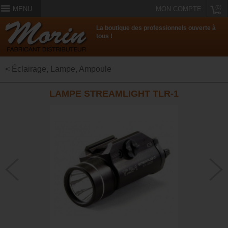
(0)
MENU
MON COMPTE
La boutique des professionnels ouverte à
tous !
< Éclairage, Lampe, Ampoule
LAMPE STREAMLIGHT TLR-1