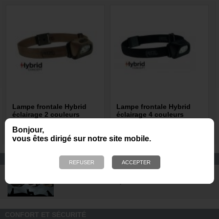
Lampe frontale Hybrid
Lampe frontale Hybrid
éclairage 2 couleurs
éclairage 4 couleurs
Tactikka + tan
Tactikka +RGB noir
Bonjour,
41,70 €
47,80 €
vous êtes dirigé sur notre site mobile.
EQUIPEMENT DE PROTECTION
Casques de protection DARK
SYSTEM pour les unités K9
CONFORT ET SÉCURITÉ