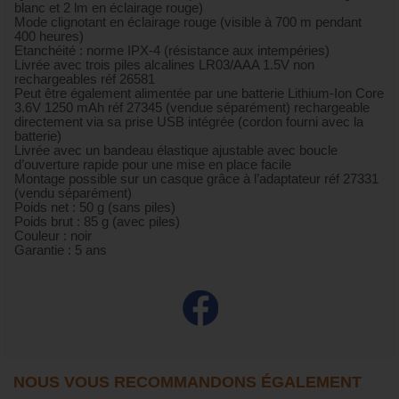
blanc et 2 lm en éclairage rouge)
Mode clignotant en éclairage rouge (visible à 700 m pendant
400 heures)
Etanchéité : norme IPX-4 (résistance aux intempéries)
Livrée avec trois piles alcalines LR03/AAA 1.5V non
rechargeables réf 26581
Peut être également alimentée par une batterie Lithium-Ion Core
3.6V 1250 mAh réf 27345 (vendue séparément) rechargeable
directement via sa prise USB intégrée (cordon fourni avec la
batterie)
Livrée avec un bandeau élastique ajustable avec boucle
d’ouverture rapide pour une mise en place facile
Montage possible sur un casque grâce à l’adaptateur réf 27331
(vendu séparément)
Poids net : 50 g (sans piles)
Poids brut : 85 g (avec piles)
Couleur : noir
Garantie : 5 ans
NOUS VOUS RECOMMANDONS ÉGALEMENT