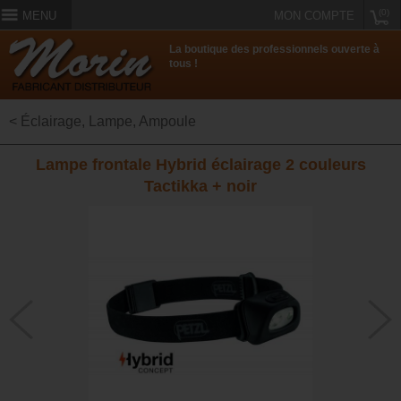
(0)
MENU
MON COMPTE
La boutique des professionnels ouverte à
tous !
< Éclairage, Lampe, Ampoule
Lampe frontale Hybrid éclairage 2 couleurs
Tactikka + noir