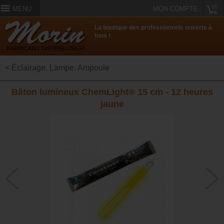
(0)
MENU
MON COMPTE
La boutique des professionnels ouverte à
tous !
< Éclairage, Lampe, Ampoule
Bâton lumineux ChemLight® 15 cm - 12 heures
jaune