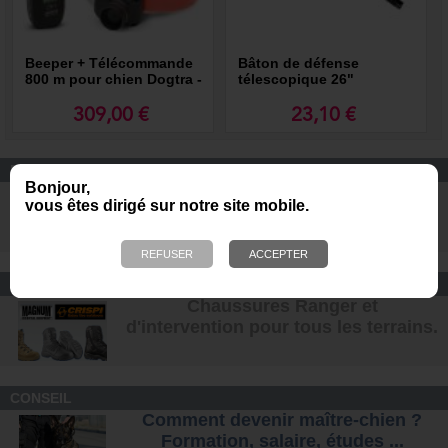
Beeper + Télécommande
Bâton de défense
800 m pour chien Dogtra -
télescopique 26"
RB1000
309,00 €
23,10 €
EQUIPEMENT DE PROTECTION
Bonjour,
Casques de protection DARK
vous êtes dirigé sur notre site mobile.
SYSTEM pour les unités K9
CONFORT ET SÉCURITÉ
Chaussures Ranger et
d'intervention pour tous les terrains
.
CONSEIL
Comment devenir maître-chien ?
Formation, salaire, étude
s ...