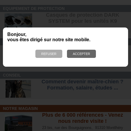
EQUIPEMENT DE PROTECTION
Casques de protection DARK
SYSTEM pour les unités K9
Bonjour,
vous êtes dirigé sur notre site mobile.
CONFORT ET SÉCURITÉ
Chaussures Ranger et
d'intervention pour tous les terrains
.
CONSEIL
Comment devenir maître-chien ?
Formation, salaire, étude
s ...
NOTRE MAGASIN
Plus de 6 000 références - Venez
nous rendre visite !
23 bis, rue des Bourguignons, 91310 Montlhéry