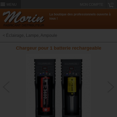
(0)
MENU
MON COMPTE
La boutique des professionnels ouverte à
tous !
< Éclairage, Lampe, Ampoule
Chargeur pour 1 batterie rechargeable