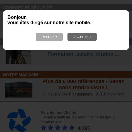
CONFORT ET SÉCURITÉ
Chaussures Ranger et
Bonjour,
d'intervention pour tous les terrains
.
vous êtes dirigé sur notre site mobile.
CONSEIL
Comment devenir maître-chien ?
Formation, salaire, étude
s ...
NOTRE MAGASIN
Plus de 6 000 références - Venez
nous rendre visite !
23 bis, rue des Bourguignons, 91310 Montlhéry
Avis de nos Clients
Calculé à partir de 702 avis obtenus sur les 12
derniers mois. *
4.65/5