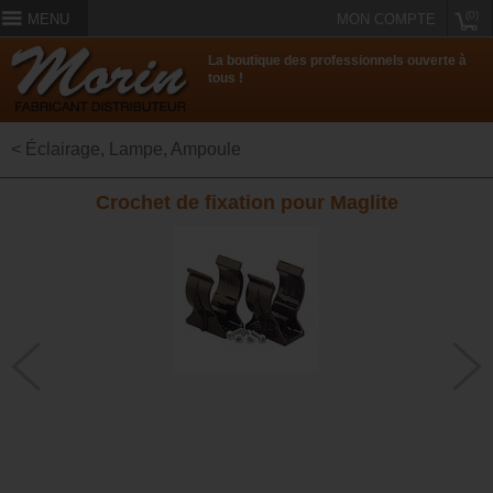
(0)
MENU
MON COMPTE
La boutique des professionnels ouverte à
tous !
< Éclairage, Lampe, Ampoule
Crochet de fixation pour Maglite