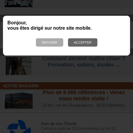
CONFORT ET SÉCURITÉ
Bonjour,
Chaussures Ranger et
vous êtes dirigé sur notre site mobile.
d'intervention pour tous les terrains
.
CONSEIL
Comment devenir maître-chien ?
Formation, salaire, étude
s ...
NOTRE MAGASIN
Plus de 6 000 références - Venez
nous rendre visite !
23 bis, rue des Bourguignons, 91310 Montlhéry
Avis de nos Clients
Calculé à partir de 702 avis obtenus sur les 12