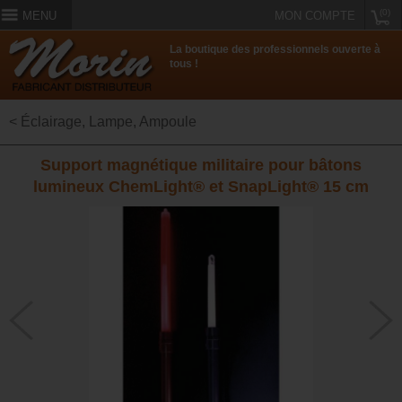
(0)
MENU
MON COMPTE
La boutique des professionnels ouverte à
tous !
< Éclairage, Lampe, Ampoule
Support magnétique militaire pour bâtons
lumineux ChemLight® et SnapLight® 15 cm