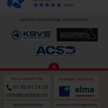
derniers mois. *
4.65/5
DISTRIBUTEUR OFFICIEL DES MARQUES