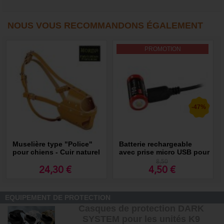
NOUS VOUS RECOMMANDONS ÉGALEMENT
PROMOTION
-47%
Muselière type "Police"
Batterie rechargeable
pour chiens - Cuir naturel
avec prise micro USB pour
lampe Mi1C/XT1A/XT1C
8,50
24,30 €
4,50 €
EQUIPEMENT DE PROTECTION
Casques de protection DARK
SYSTEM pour les unités K9