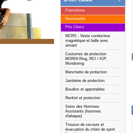
SPORT CANIN
Promotions
Nouveautés
Prix Chocs
MCRS - Veste conducteur
magnétique et balle avec
aimant
Costumes de protection
MORIN Ring, RCI / IGP,
Mondioring
Manchette de protection
Jambière de protection
Boudins et apportables
Renfort et protection
Soins des Hommes
Assistants (hommes
d'attaque)
Trousse de secours et
évacuation du chien de sport