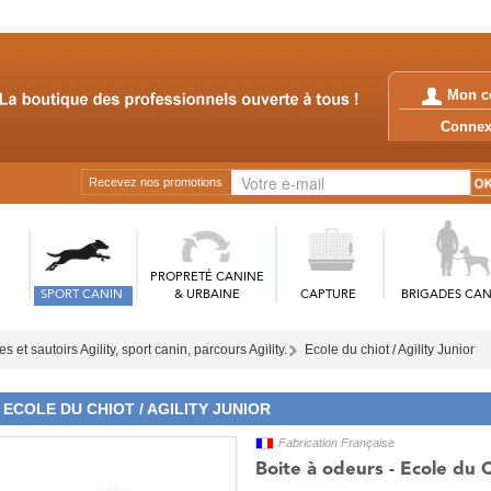
Mon c
Conn
Recevez nos promotions
PROPRETÉ CANINE
SPORT CANIN
& URBAINE
CAPTURE
BRIGADES CAN
s et sautoirs Agility, sport canin, parcours Agility.
Ecole du chiot / Agility Junior
ECOLE DU CHIOT / AGILITY JUNIOR
Fabrication Française
Boite à odeurs - Ecole du 