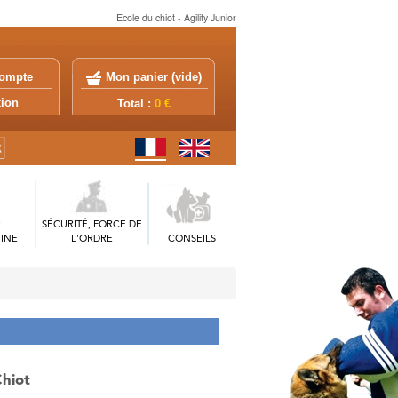
Ecole du chiot - Agility Junior
ompte
Mon panier (
vide
)
exion
Total :
0 €
SÉCURITÉ, FORCE DE
INE
L'ORDRE
CONSEILS
Chiot