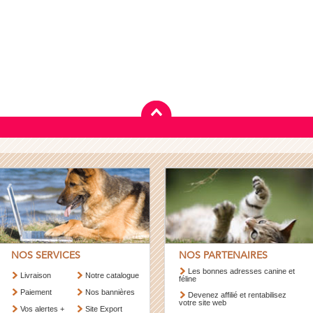
NOS SERVICES
NOS PARTENAIRES
Les bonnes adresses canine et
Livraison
Notre catalogue
féline
Paiement
Nos bannières
Devenez affilié et rentabilisez
votre site web
Vos alertes +
Site Export