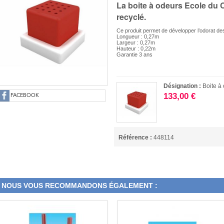
La boite à odeurs Ecole du 
recyclé.
Ce produit permet de développer l’odorat des
Longueur : 0,27m
Largeur : 0,27m
Hauteur : 0,22m
Garantie 3 ans
Désignation :
Boite à
133,00 €
FACEBOOK
Référence :
448114
NOUS VOUS RECOMMANDONS ÉGALEMENT :