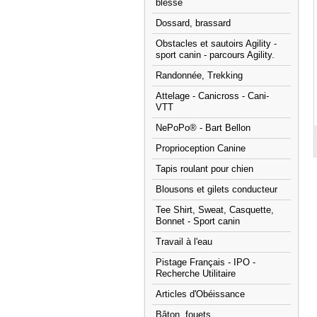
blessé
Dossard, brassard
Obstacles et sautoirs Agility -
sport canin - parcours Agility.
Randonnée, Trekking
Attelage - Canicross - Cani-
VTT
NePoPo® - Bart Bellon
Proprioception Canine
Tapis roulant pour chien
Blousons et gilets conducteur
Tee Shirt, Sweat, Casquette,
Bonnet - Sport canin
Travail à l'eau
Pistage Français - IPO -
Recherche Utilitaire
Articles d'Obéissance
Bâton, fouets