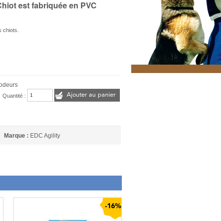
Chiot est fabriquée en PVC
 chiots.
 odeurs
Ajouter au panier
Quantité :
Marque :
EDC Agility
-16%