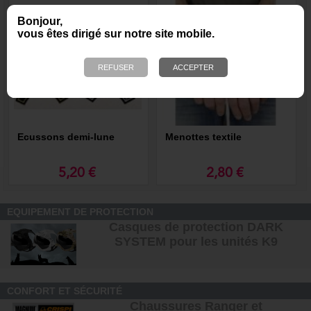
Bonjour,
vous êtes dirigé sur notre site mobile.
Ecussons demi-lune
Menottes textile
5,20 €
2,80 €
EQUIPEMENT DE PROTECTION
Casques de protection DARK
SYSTEM pour les unités K9
CONFORT ET SÉCURITÉ
Chaussures Ranger et