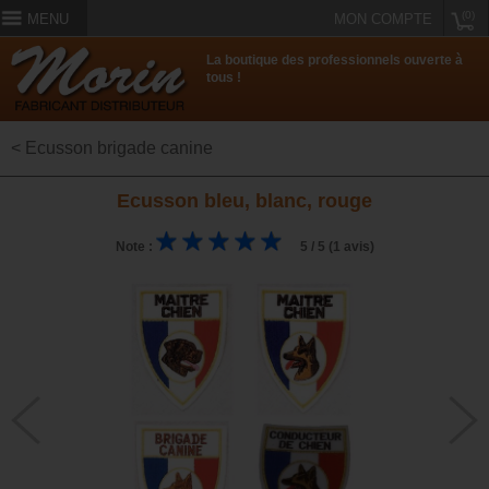
(0)
MENU
MON COMPTE
La boutique des professionnels ouverte à
tous !
< Ecusson brigade canine
Ecusson bleu, blanc, rouge
Note :
5 / 5 (1 avis)