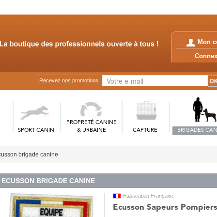
Mon c
Conn
Recevez nos promotions
PROPRETÉ CANINE
SPORT CANIN
& URBAINE
CAPTURE
BRIGADES CAN
usson brigade canine
ECUSSON BRIGADE CANINE
Fabrication Française
Ecusson Sapeurs Pompier