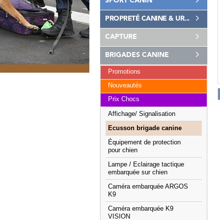
SPORT CANIN
PROPRETÉ CANINE & UR...
CAPTURE
BRIGADES CANINE
Promotions
Nouveautés
Prix Chocs
Affichage/ Signalisation
Ecusson brigade canine
Équipement de protection
pour chien
Lampe / Eclairage tactique
embarquée sur chien
Caméra embarquée ARGOS
K9
Caméra embarquée K9
VISION