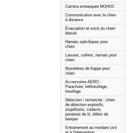
Caméra embarquée MOHOC
Communication avec le chien
à distance
Évacuation et soins du chien
blessé
Harnais spécifiques pour
chien
Laisses, colliers, harnais pour
chien
Muselières de frappe pour
chien
Accessoires AERO -
Parachute, hélitreuillage,
treuillage
Détection / recherche : chien
de détection explosifs,
stupéfiants, cadavre,
punaises de lit, billets de
banque
Entrainement au mordant civil
et à l'intervention.