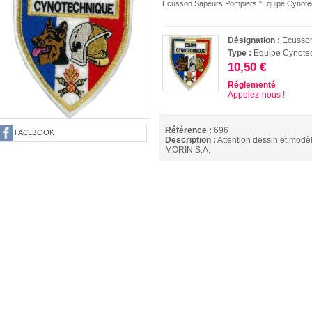
Ecusson Sapeurs Pompiers "Equipe Cynotec
Désignation :
Ecusso
Type :
Equipe Cynote
10,50 €
Réglementé
Appelez-nous !
Référence :
696
FACEBOOK
Description :
Attention dessin et modèl
MORIN S.A.