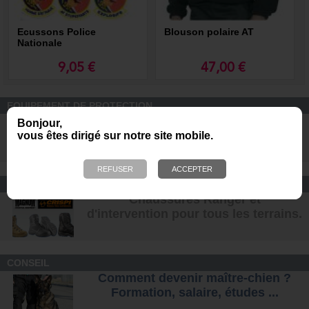
Ecussons Police
Blouson polaire AT
Nationale
9,05 €
47,00 €
EQUIPEMENT DE PROTECTION
Casques de protection DARK
Bonjour,
SYSTEM pour les unités K9
vous êtes dirigé sur notre site mobile.
CONFORT ET SÉCURITÉ
Chaussures Ranger et
d'intervention pour tous les terrains
.
CONSEIL
Comment devenir maître-chien ?
Formation, salaire, étude
s ...