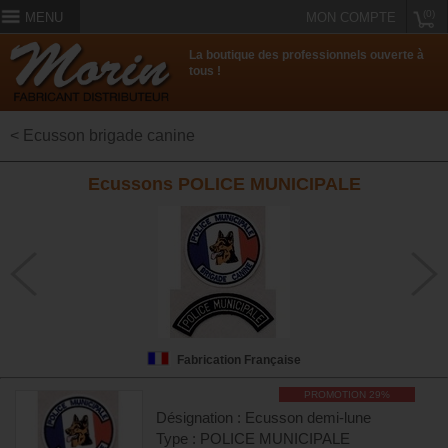
(0)
MENU
MON COMPTE
La boutique des professionnels ouverte à
tous !
< Ecusson brigade canine
Ecussons POLICE MUNICIPALE
Fabrication Française
PROMOTION 29%
Désignation : Ecusson demi-lune
Type : POLICE MUNICIPALE