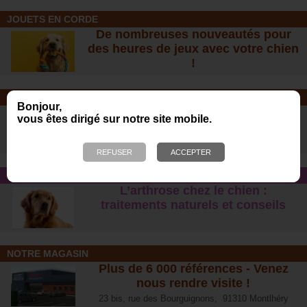
JOUETS EN CORDE
De nombreuses nouveautés pour
des heures de jeux avec votre chien
!
SOINS ET SHAMPOOING
Bonjour,
Tout pour l'hygiène et les soins de
vous êtes dirigé sur notre site mobile.
votre chien !
CONSEIL SANTÉ
L’arthrose chez le chien :
traitements naturels et conseil
s
NOTRE MAGASIN
Plus de 6 000 références - Venez
nous rendre visite !
23 bis, rue des Bourguignons, 91310 Montlhéry