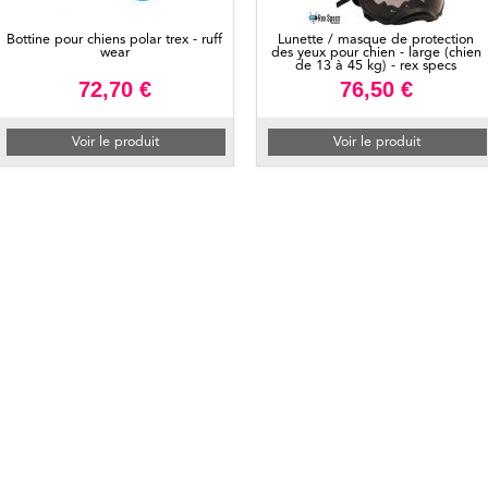
Bottine pour chiens polar trex - ruff
Lunette / masque de protection
wear
des yeux pour chien - large (chien
de 13 à 45 kg) - rex specs
72,70 €
76,50 €
Voir le produit
Voir le produit