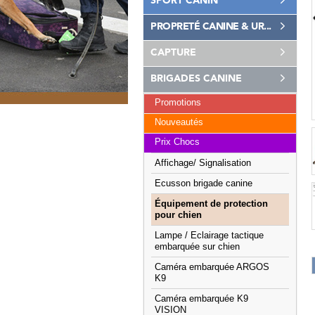
SPORT CANIN
PROPRETÉ CANINE & UR...
CAPTURE
BRIGADES CANINE
Promotions
Nouveautés
Prix Chocs
Affichage/ Signalisation
Ecusson brigade canine
Équipement de protection
pour chien
Lampe / Eclairage tactique
embarquée sur chien
Caméra embarquée ARGOS
K9
Caméra embarquée K9
VISION