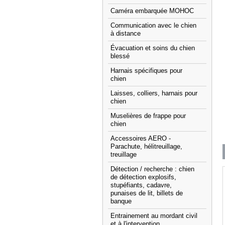
Caméra embarquée MOHOC
Communication avec le chien
à distance
Évacuation et soins du chien
blessé
Harnais spécifiques pour
chien
Laisses, colliers, harnais pour
chien
Muselières de frappe pour
chien
Accessoires AERO -
Parachute, hélitreuillage,
treuillage
Détection / recherche : chien
de détection explosifs,
stupéfiants, cadavre,
punaises de lit, billets de
banque
Entrainement au mordant civil
et à l'intervention.