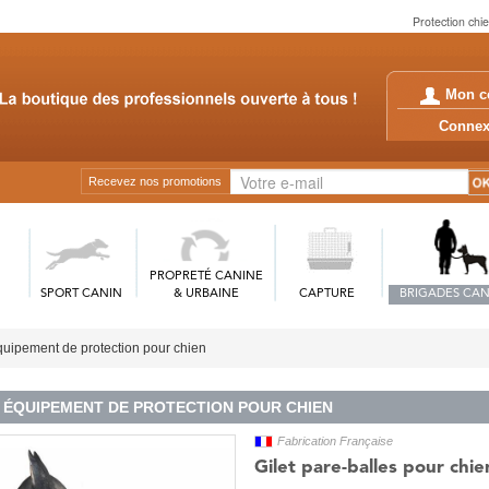
Protection chi
Mon c
Conn
Recevez nos promotions
PROPRETÉ CANINE
SPORT CANIN
& URBAINE
CAPTURE
BRIGADES CAN
uipement de protection pour chien
ÉQUIPEMENT DE PROTECTION POUR CHIEN
Fabrication Française
Gilet pare-balles pour ch