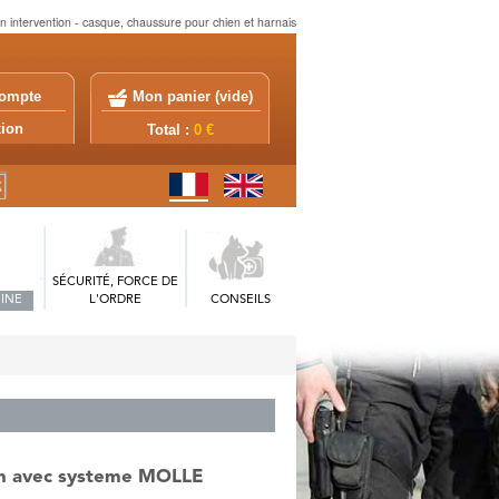
en intervention - casque, chaussure pour chien et harnais
ompte
Mon panier (
vide
)
exion
Total :
0 €
SÉCURITÉ, FORCE DE
INE
L'ORDRE
CONSEILS
ien avec systeme MOLLE