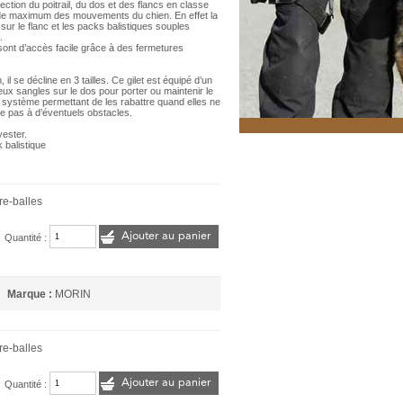
ection du poitrail, du dos et des flancs en classe
tude maximum des mouvements du chien. En effet la
ur le flanc et les packs balistiques souples
.
sont d’accès facile grâce à des fermetures
l se décline en 3 tailles. Ce gilet est équipé d’un
eux sangles sur le dos pour porter ou maintenir le
 système permettant de les rabattre quand elles ne
he pas à d’éventuels obstacles.
yester.
 balistique
re-balles
Ajouter au panier
Quantité :
Marque :
MORIN
re-balles
Ajouter au panier
Quantité :