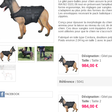
Le gilet pare-balles pour chien assure la prot
IIIA NIJ 0101.06 tout en préservant l’ampli
forme ergonomiqe, les réglages par sangles s
s’adaptent au plus près des formes du chien
Les enveloppes recevant le pack balistique 
zippées.
Conçu pour épouser la morphologie du chien, i
anneau pour la laisse au niveau du col, de d
chien. Ces deux sangles sont équipées d’un
sont utilisées pour que le chien ne s’accroc
Fabriqué en toile type Cordura, doublure pol
Poids environ 2.04 kg en taille 1 avec le pack
Désignation :
Gilet pa
Taille :
Taille 1
984,00 €
Référence :
5041
FACEBOOK
Désignation :
Gilet pa
Taille :
Taille 2
984,00 €