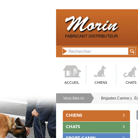
ACCUEIL
CHIENS
CHATS
Vous êtes ici
Brigades Canine
Éq
CHIENS
CHATS