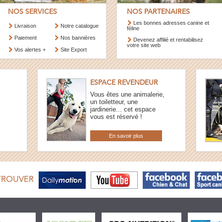
NOS SERVICES
NOS PARTENAIRES
Les bonnes adresses canine et
Livraison
Notre catalogue
féline
Paiement
Nos bannières
Devenez affilié et rentabilisez
votre site web
Vos alertes +
Site Export
ESPACE REVENDEUR
Vous êtes une animalerie,
un toiletteur, une
jardinerie... cet espace
vous est réservé !
En savoir plus
TROUVER