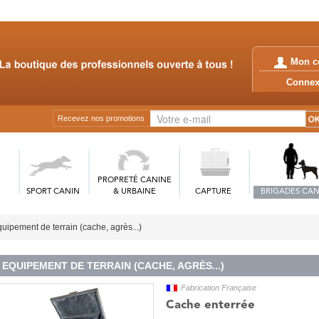
Mon c
Conn
Recevez nos promotions
PROPRETÉ CANINE
SPORT CANIN
& URBAINE
CAPTURE
BRIGADES CAN
uipement de terrain (cache, agrès...)
EQUIPEMENT DE TERRAIN (CACHE, AGRÈS...)
Fabrication Française
Cache enterrée