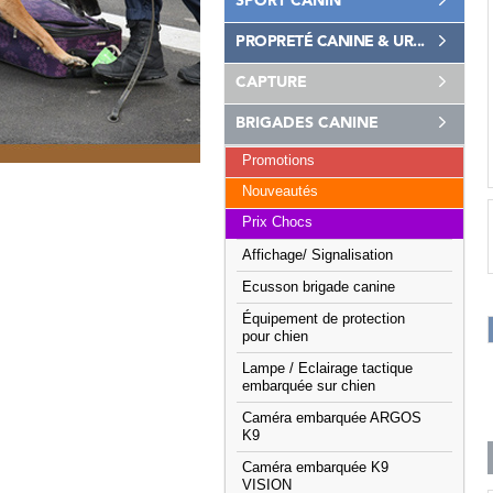
SPORT CANIN
PROPRETÉ CANINE & UR...
CAPTURE
BRIGADES CANINE
Promotions
Nouveautés
Prix Chocs
Affichage/ Signalisation
Ecusson brigade canine
Équipement de protection
pour chien
Lampe / Eclairage tactique
embarquée sur chien
Caméra embarquée ARGOS
K9
Caméra embarquée K9
VISION