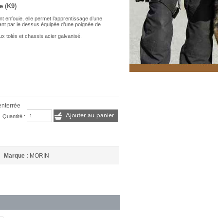
e (K9)
t enfouie, elle permet l’apprentissage d’une
rant par le dessus équipée d’une poignée de
x tolés et chassis acier galvanisé.
nterrée
Ajouter au panier
Quantité :
Marque :
MORIN