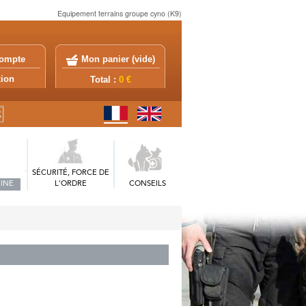
Equipement terrains groupe cyno (K9)
ompte
Mon panier (
vide
)
exion
Total :
0 €
SÉCURITÉ, FORCE DE
INE
L'ORDRE
CONSEILS