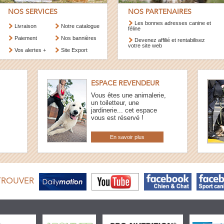
NOS SERVICES
NOS PARTENAIRES
Les bonnes adresses canine et
Livraison
Notre catalogue
féline
Paiement
Nos bannières
Devenez affilié et rentabilisez
votre site web
Vos alertes +
Site Export
ESPACE REVENDEUR
Vous êtes une animalerie,
un toiletteur, une
jardinerie... cet espace
vous est réservé !
En savoir plus
TROUVER