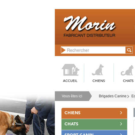
ACCUEIL
CHIENS
CHATS
Vous êtes ici
Brigades Canine
Eq
CHIENS
CHATS