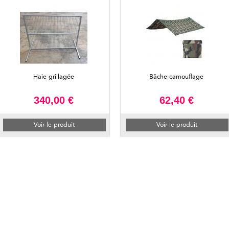
Haie grillagée
Bâche camouflage
340,00 €
62,40 €
Voir le produit
Voir le produit