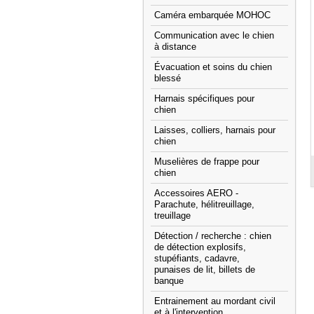
Caméra embarquée MOHOC
Communication avec le chien
à distance
Évacuation et soins du chien
blessé
Harnais spécifiques pour
chien
Laisses, colliers, harnais pour
chien
Muselières de frappe pour
chien
Accessoires AERO -
Parachute, hélitreuillage,
treuillage
Détection / recherche : chien
de détection explosifs,
stupéfiants, cadavre,
punaises de lit, billets de
banque
Entrainement au mordant civil
et à l'intervention.