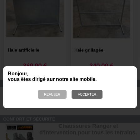
Haie artificielle
Haie grillagée
369,90 €
340,00 €
Bonjour,
vous êtes dirigé sur notre site mobile.
EQUIPEMENT DE PROTECTION
Casques de protection DARK
SYSTEM pour les unités K9
CONFORT ET SÉCURITÉ
Chaussures Ranger et
d'intervention pour tous les terrains
.