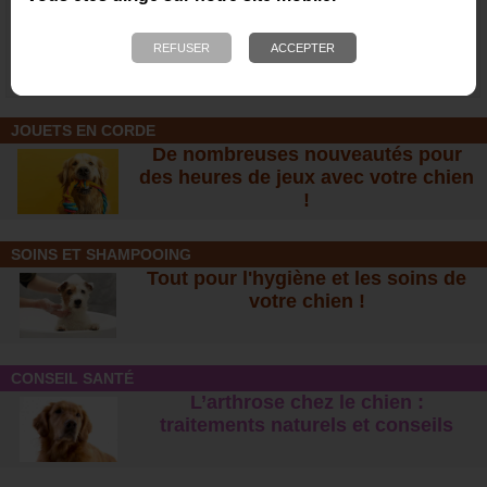
Aérateur de toit en ABS
Aérateur de toit type
blanc
ambulance
79,95 €
147,00 €
JOUETS EN CORDE
De nombreuses nouveautés pour
des heures de jeux avec votre chien
!
SOINS ET SHAMPOOING
Tout pour l'hygiène et les soins de
votre chien !
CONSEIL SANTÉ
L’arthrose chez le chien :
traitements naturels et conseil
s