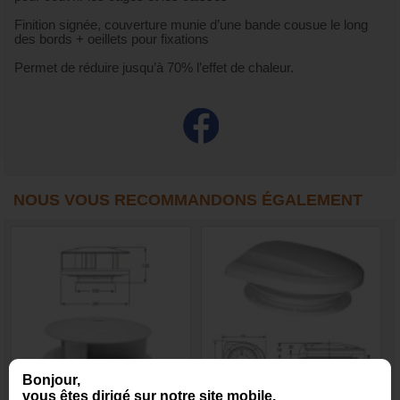
Finition signée, couverture munie d’une bande cousue le long
des bords + oeillets pour fixations
Permet de réduire jusqu’à 70% l’effet de chaleur.
NOUS VOUS RECOMMANDONS ÉGALEMENT
Bonjour,
vous êtes dirigé sur notre site mobile.