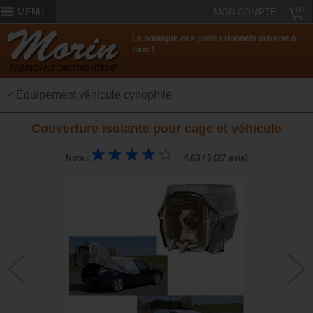
(0)
MENU
MON COMPTE
La boutique des professionnels ouverte à
tous !
< Équipement véhicule cynophile
Couverture isolante pour cage et véhicule
Note :
4.63 / 5 (27 avis)