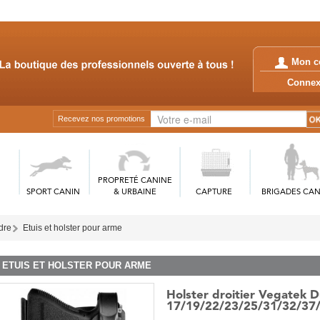
Mon c
Conn
Recevez nos promotions
PROPRETÉ CANINE
SPORT CANIN
& URBAINE
CAPTURE
BRIGADES CAN
rdre
Etuis et holster pour arme
ETUIS ET HOLSTER POUR ARME
Holster droitier Vegatek
17/19/22/23/25/31/32/37