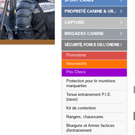
SPORT CANIN
PROPRETÉ CANINE & UR...
CAPTURE
BRIGADES CANINE
SÉCURITÉ, FORCE DE L'ORDRE
Promotions
Nouveautés
Prix Chocs
Protection pour tir munitions
marquantes
Tenue entrainement P.I.E.
(taser)
Kit de contention
Rangers, chaussures
Blueguns et Armes factices
d'entrainement