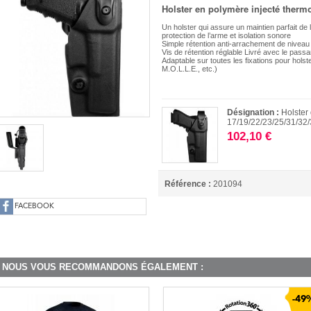
Holster en polymère injecté therm
Un holster qui assure un maintien parfait de
protection de l’arme et isolation sonore
Simple rétention anti-arrachement de niveau
Vis de rétention réglable Livré avec le pass
Adaptable sur toutes les fixations pour ho
M.O.L.L.E., etc.)
Désignation :
Holster
17/19/22/23/25/31/32
102,10 €
Référence :
201094
FACEBOOK
NOUS VOUS RECOMMANDONS ÉGALEMENT :
-49