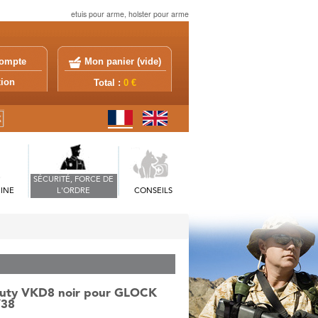
etuis pour arme, holster pour arme
ompte
Mon panier (
vide
)
exion
Total :
0 €
SÉCURITÉ, FORCE DE
INE
L'ORDRE
CONSEILS
 Duty VKD8 noir pour GLOCK
/38