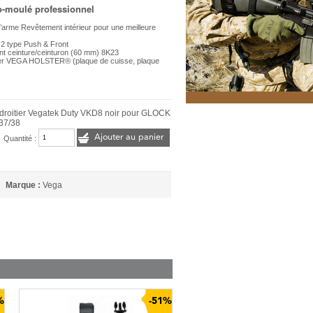
o-moulé professionnel
 l’arme Revêtement intérieur pour une meilleure
 2 type Push & Front
ant ceinture/ceinturon (60 mm) 8K23
lster VEGA HOLSTER® (plaque de cuisse, plaque
 droitier Vegatek Duty VKD8 noir pour GLOCK
/37/38
Ajouter au panier
Quantité :
Marque :
Vega
%
-51%