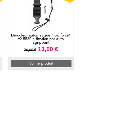
Dérouleur automatique "low force"
rt2-5530-a fixation par auto-
agrippant
13,00 €
26,60 €
Voir le produit