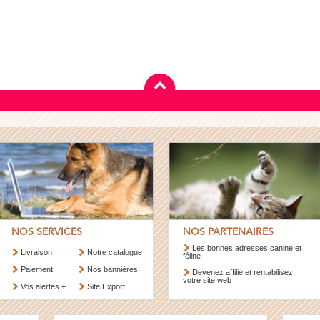
NOS SERVICES
NOS PARTENAIRES
Les bonnes adresses canine et
Livraison
Notre catalogue
féline
Paiement
Nos bannières
Devenez affilié et rentabilisez
votre site web
Vos alertes +
Site Export