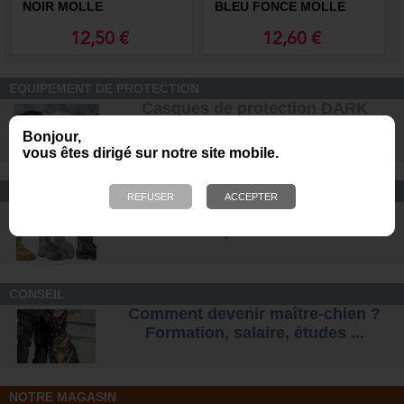
NOIR MOLLE
BLEU FONCE MOLLE
12,50 €
12,60 €
EQUIPEMENT DE PROTECTION
Casques de protection DARK
SYSTEM pour les unités K9
Bonjour,
vous êtes dirigé sur notre site mobile.
CONFORT ET SÉCURITÉ
Chaussures Ranger et
d'intervention pour tous les terrains
.
CONSEIL
Comment devenir maître-chien ?
Formation, salaire, étude
s ...
NOTRE MAGASIN