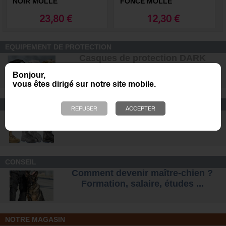
NOIR MOLLE
FONCE MOLLE
23,80 €
12,30 €
EQUIPEMENT DE PROTECTION
Casques de protection DARK
SYSTEM pour les unités K9
Bonjour,
vous êtes dirigé sur notre site mobile.
CONFORT ET SÉCURITÉ
Chaussures Ranger et
d'intervention pour tous les terrains
.
CONSEIL
Comment devenir maître-chien ?
Formation, salaire, étude
s ...
NOTRE MAGASIN