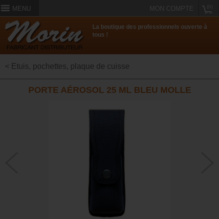
(0)
MENU
MON COMPTE
La boutique des professionnels ouverte à
tous !
< Etuis, pochettes, plaque de cuisse
PORTE AÉROSOL 25 ML BLEU MOLLE