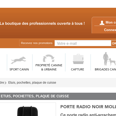
Mon c
Conn
Recevez nos promotions
PROPRETÉ CANINE
SPORT CANIN
& URBAINE
CAPTURE
BRIGADES CAN
rdre
Etuis, pochettes, plaque de cuisse
ETUIS, POCHETTES, PLAQUE DE CUISSE
PORTE RADIO NOIR MOL
Ce porte radio anti-arrache