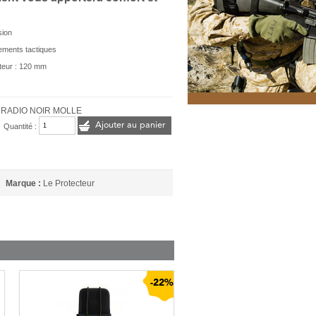
sion
ements tactiques
teur : 120 mm
 RADIO NOIR MOLLE
Ajouter au panier
Quantité :
Marque :
Le Protecteur
-22%