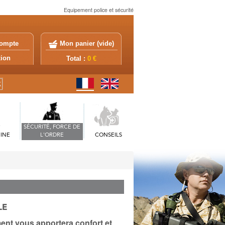
Equipement police et sécurité
ompte
Mon panier (
vide
)
exion
Total :
0 €
SÉCURITÉ, FORCE DE
INE
L'ORDRE
CONSEILS
LE
ment vous apportera confort et