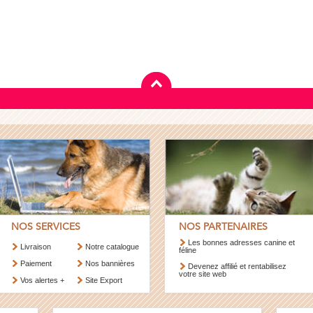
NOS SERVICES
NOS PARTENAIRES
Les bonnes adresses canine et
Livraison
Notre catalogue
féline
Paiement
Nos bannières
Devenez affilié et rentabilisez
votre site web
Vos alertes +
Site Export