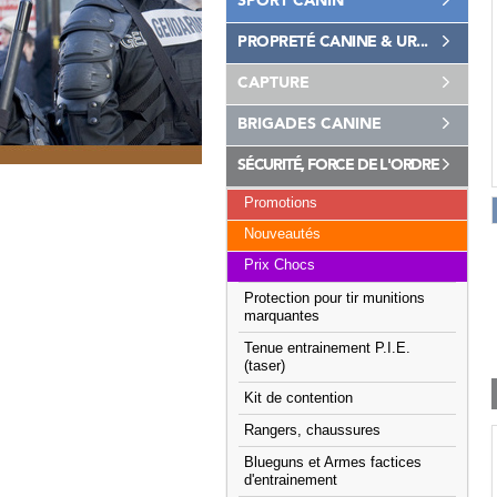
SPORT CANIN
PROPRETÉ CANINE & UR...
CAPTURE
BRIGADES CANINE
SÉCURITÉ, FORCE DE L'ORDRE
Promotions
Nouveautés
Prix Chocs
Protection pour tir munitions
marquantes
Tenue entrainement P.I.E.
(taser)
Kit de contention
Rangers, chaussures
Blueguns et Armes factices
d'entrainement