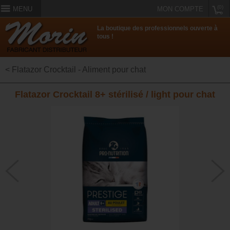
(0)
MENU
MON COMPTE
La boutique des professionnels ouverte à
tous !
< Flatazor Crocktail - Aliment pour chat
Flatazor Crocktail 8+ stérilisé / light pour chat