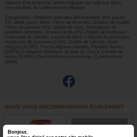
vitamine E et la taurine, aident à bloquer les radicaux libres
responsables du vieillissement cellulaire.
Composition :
Protéines animales déshydratées 30% (poulet
5%, dinde, porc). Maïs. Fibres de féveroles. Graisse de volaille.
Fibres de pomme (4%). Gluten de maïs. Hydrolysats de
protéines animales. Graines de lin (2%). Pulpes de betterave.
Carbonate de calcium. Levure de bière. Chlorure de potassium.
Autolysats de poissons (0,5%). Sulfate de calcium. Huile
d’algues (0,24%). Fructo-oligosaccharides. Peptides marins
(0,07%) (collagène hydrolysé de type II). Yucca. Extraits de
levure (0,04%) (Saccharomyces cerevisiae, Cyberlindnera
jadinii).
NOUS VOUS RECOMMANDONS ÉGALEMENT
Bonjour,