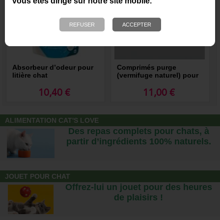
vous êtes dirigé sur notre site mobile.
Absorbeur d’odeur pour
Comprimés purge
litière chat
(vermifuge naturel) pour
chat
10,40 €
11,00 €
ALIMENTATION CAT'S LOVE
Des repas complets pour chats, à
partir d’ingrédients 100% naturels.
JOUET POUR CHAT
Offrez-lui un jouet pour des heures
de plaisirs !