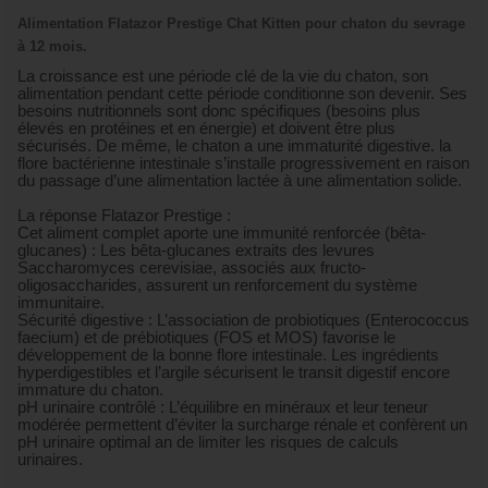
Alimentation Flatazor Prestige Chat Kitten pour chaton du sevrage
à 12 mois.
La croissance est une période clé de la vie du chaton, son
alimentation pendant cette période conditionne son devenir. Ses
besoins nutritionnels sont donc spécifiques (besoins plus
élevés en protéines et en énergie) et doivent être plus
sécurisés. De même, le chaton a une immaturité digestive. la
flore bactérienne intestinale s’installe progressivement en raison
du passage d’une alimentation lactée à une alimentation solide.
La réponse Flatazor Prestige :
Cet aliment complet aporte une immunité renforcée (bêta-
glucanes) : Les bêta-glucanes extraits des levures
Saccharomyces cerevisiae, associés aux fructo-
oligosaccharides, assurent un renforcement du système
immunitaire.
Sécurité digestive : L’association de probiotiques (Enterococcus
faecium) et de prébiotiques (FOS et MOS) favorise le
développement de la bonne flore intestinale. Les ingrédients
hyperdigestibles et l’argile sécurisent le transit digestif encore
immature du chaton.
pH urinaire contrôlé : L’équilibre en minéraux et leur teneur
modérée permettent d’éviter la surcharge rénale et confèrent un
pH urinaire optimal a­n de limiter les risques de calculs
urinaires.