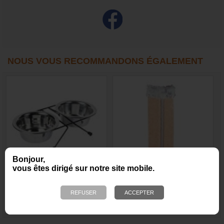
NOUS VOUS RECOMMANDONS ÉGALEMENT
Bonjour,
vous êtes dirigé sur notre site mobile.
Support double avec
Griffoir double, modèle
gamelles
d’angle
7,00 €
12,10 €