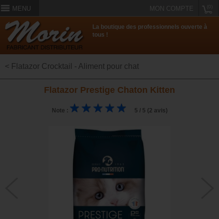
(0)
MENU
MON COMPTE
La boutique des professionnels ouverte à
tous !
< Flatazor Crocktail - Aliment pour chat
Flatazor Prestige Chaton Kitten
Note :
5 / 5 (2 avis)