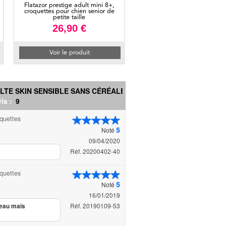
Flatazor prestige adult mini 8+,
croquettes pour chien senior de
petite taille
26,90 €
Voir le produit
TE SKIN SENSIBLE SANS CÉRÉALES...
is :
9
oquettes
5
Noté
09/04/2020
Réf. 20200402-40
oquettes
5
Noté
16/01/2019
Réf. 20190109-53
veau mais