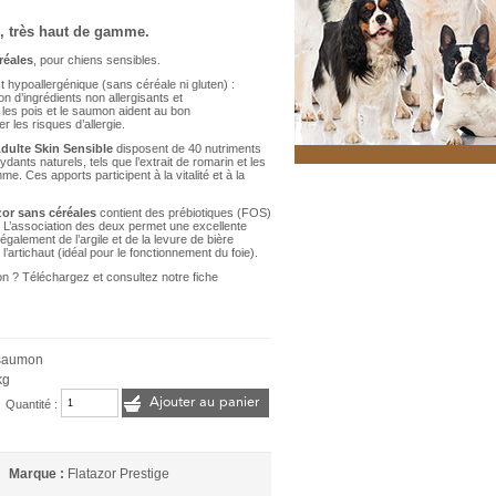
, très haut de gamme.
réales
, pour chiens sensibles.
t hypoallergénique (sans céréale ni gluten) :
ion d’ingrédients non allergisants et
 les pois et le saumon aident au bon
r les risques d’allergie.
Adulte Skin Sensible
disposent de 40 nutriments
dants naturels, tels que l’extrait de romarin et les
. Ces apports participent à la vitalité et à la
zor sans céréales
contient des prébiotiques (FOS)
 L’association des deux permet une excellente
également de l’argile et de la levure de bière
e l’artichaut (idéal pour le fonctionnement du foie).
ion ? Téléchargez et consultez notre fiche
 saumon
kg
Ajouter au panier
Quantité :
Marque :
Flatazor Prestige