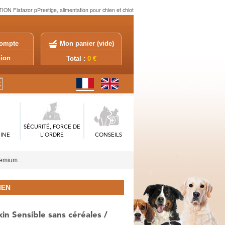
N Flatazor pPrestige, alimentation pour chien et chiot
ompte
Mon panier (
vide
)
exion
Total :
0 €
SÉCURITÉ, FORCE DE
INE
L'ORDRE
CONSEILS
remium...
IEN
in Sensible sans céréales /