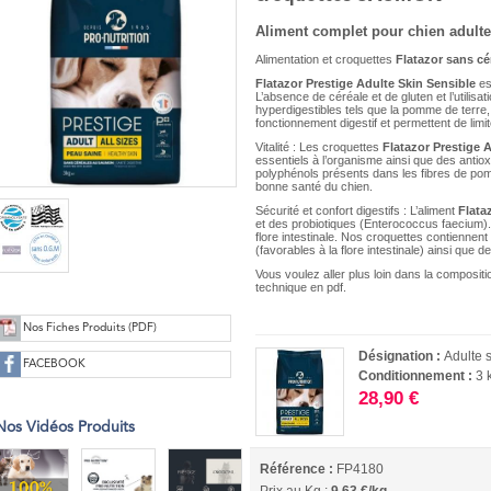
Aliment complet pour chien adulte
Alimentation et croquettes
Flatazor sans cé
Flatazor Prestige Adulte Skin Sensible
es
L’absence de céréale et de gluten et l’utilisat
hyperdigestibles tels que la pomme de terre,
fonctionnement digestif et permettent de limite
Vitalité : Les croquettes
Flatazor Prestige 
essentiels à l’organisme ainsi que des antioxy
polyphénols présents dans les fibres de pomme
bonne santé du chien.
Sécurité et confort digestifs : L’aliment
Flata
et des probiotiques (Enterococcus faecium).
flore intestinale. Nos croquettes contiennent 
(favorables à la flore intestinale) ainsi que d
Vous voulez aller plus loin dans la composit
technique en pdf.
Nos Fiches Produits (PDF)
Désignation :
Adulte
FACEBOOK
Conditionnement :
3 
28,90 €
Nos Vidéos Produits
Référence :
FP4180