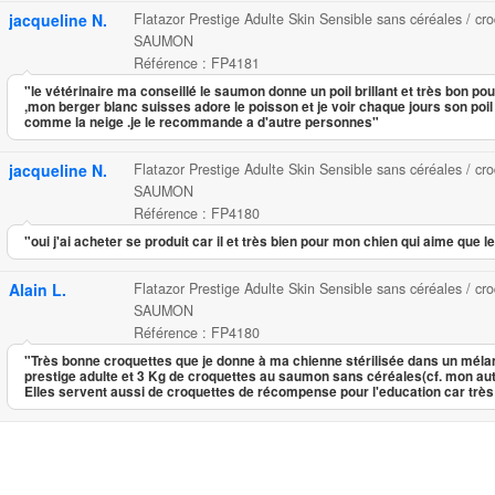
jacqueline N.
Flatazor Prestige Adulte Skin Sensible sans céréales / cr
SAUMON
Référence : FP4181
"le vétérinaire ma conseillé le saumon donne un poil brillant et très bon pou
,mon berger blanc suisses adore le poisson et je voir chaque jours son poil 
comme la neige .je le recommande a d'autre personnes"
jacqueline N.
Flatazor Prestige Adulte Skin Sensible sans céréales / cr
SAUMON
Référence : FP4180
"oui j'ai acheter se produit car il et très bien pour mon chien qui aime que l
Alain L.
Flatazor Prestige Adulte Skin Sensible sans céréales / cr
SAUMON
Référence : FP4180
"Très bonne croquettes que je donne à ma chienne stérilisée dans un mél
prestige adulte et 3 Kg de croquettes au saumon sans céréales(cf. mon a
Elles servent aussi de croquettes de récompense pour l'education car très