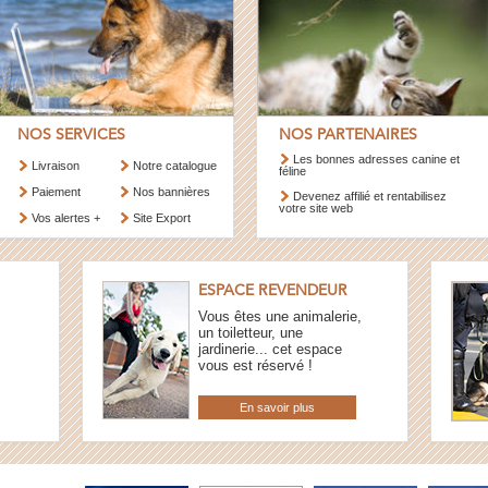
NOS SERVICES
NOS PARTENAIRES
Les bonnes adresses canine et
Livraison
Notre catalogue
féline
Paiement
Nos bannières
Devenez affilié et rentabilisez
votre site web
Vos alertes +
Site Export
ESPACE REVENDEUR
Vous êtes une animalerie,
un toiletteur, une
jardinerie... cet espace
vous est réservé !
En savoir plus