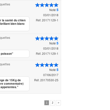
oquettes
5
Noté
03/01/2018
Réf. 20171129-1
r la santé du chien
brillant bien blanc
oquettes
5
Noté
03/01/2018
Réf. 20171129-1
e poisson"
oquettes
5
Noté
07/06/2017
Réf. 20170530-25
ange de 15Kg de
utre commentaire)
 appetentes."
1
2
>