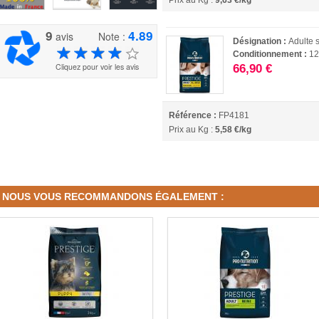
Prix au Kg :
9,63 €/kg
9
4.89
avis
Note :
Désignation :
Adulte
Conditionnement :
12
Cliquez pour voir les avis
66,90 €
Référence :
FP4181
Prix au Kg :
5,58 €/kg
NOUS VOUS RECOMMANDONS ÉGALEMENT :