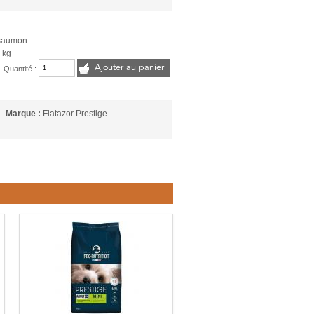
 saumon
 kg
Ajouter au panier
Quantité :
Marque :
Flatazor Prestige