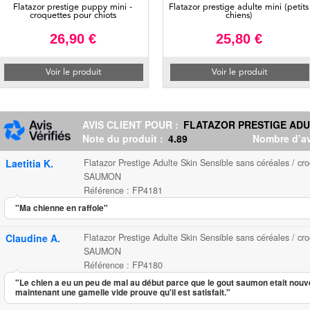
Flatazor prestige puppy mini -
Flatazor prestige adulte mini (petits
croquettes pour chiots
chiens)
26,90 €
25,80 €
Voir le produit
Voir le produit
AVIS CLIENT POUR :
FLATAZOR PRESTIGE ADUL
Note du produit :
4.89
Nombre d’av
Laetitia K.
Flatazor Prestige Adulte Skin Sensible sans céréales / cr
SAUMON
Référence : FP4181
"Ma chienne en raffole"
Claudine A.
Flatazor Prestige Adulte Skin Sensible sans céréales / cr
SAUMON
Référence : FP4180
"Le chien a eu un peu de mal au début parce que le gout saumon etait nou
maintenant une gamelle vide prouve qu'il est satisfait."