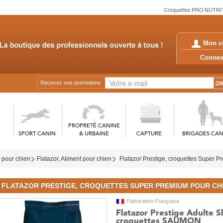
Croquettes PRO NUTRITIO
Mon c
Conn
Recevez nos promotions
PROPRETÉ CANINE
SPORT CANIN
& URBAINE
CAPTURE
BRIGADES CAN
 pour chien
Flatazor, Aliment pour chien
Flatazor Prestige, croquettes Super P
FLATAZOR PRESTIGE, CROQUETTES SUPER PREMIUM POUR CH
Fabrication Française
Flatazor Prestige Adulte Sk
croquettes SAUMON