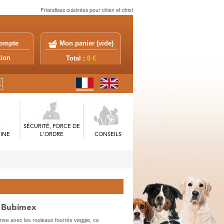
Friandises cuisinées pour chien et chiot
ompte
Mon panier (
vide
)
exion
Total :
0 €
SÉCURITÉ, FORCE DE
INE
L'ORDRE
CONSEILS
- Bubimex
nse avec les rouleaux fourrés veggie, ce