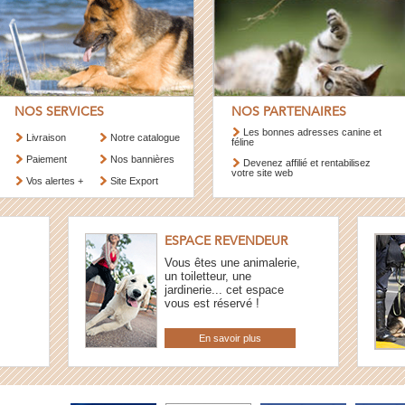
NOS SERVICES
NOS PARTENAIRES
Les bonnes adresses canine et
Livraison
Notre catalogue
féline
Paiement
Nos bannières
Devenez affilié et rentabilisez
votre site web
Vos alertes +
Site Export
ESPACE REVENDEUR
Vous êtes une animalerie,
un toiletteur, une
jardinerie... cet espace
vous est réservé !
En savoir plus