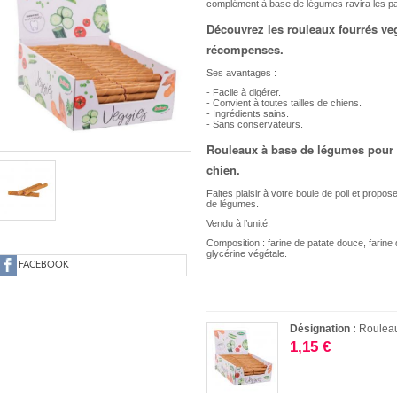
complément à base de légumes ravira les pa
Découvrez les rouleaux fourrés veg
récompenses.
Ses avantages :
- Facile à digérer.
- Convient à toutes tailles de chiens.
- Ingrédients sains.
- Sans conservateurs.
Rouleaux à base de légumes pour p
chien.
Faites plaisir à votre boule de poil et propo
de légumes.
Vendu à l’unité.
Composition : farine de patate douce, farine 
glycérine végétale.
FACEBOOK
Désignation :
Rouleau
1,15 €