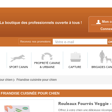
Mon c
Conn
Recevez nos promotions
PROPRETÉ CANINE
SPORT CANIN
& URBAINE
CAPTURE
BRIGADES CAN
our chien
Friandise cuisinée pour chien
FRIANDISE CUISINÉE POUR CHIEN
Rouleaux Fourrés Veggie 
Offrez à votre chien une délicieuse récompe