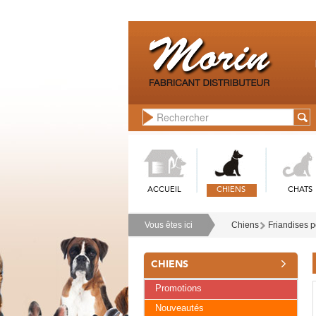
ACCUEIL
CHIENS
CHATS
Vous êtes ici
Chiens
Friandises p
CHIENS
Promotions
Nouveautés