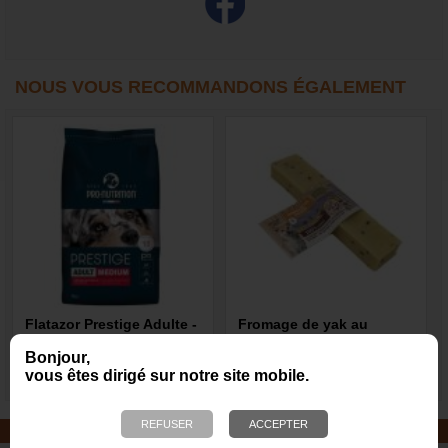
NOUS VOUS RECOMMANDONS ÉGALEMENT
Flatazor Prestige Adulte -
Fromage de yak au
Chiens toutes races
curcuma/lin
Bonjour,
vous êtes dirigé sur notre site mobile.
62,99 €
13,00 €
JOUETS EN CORDE