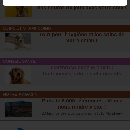
De nombreuses nouveautés pour
des heures de jeux avec votre chien
!
SOINS ET SHAMPOOING
Tout pour l'hygiène et les soins de
votre chien !
CONSEIL SANTÉ
L’arthrose chez le chien :
traitements naturels et conseil
s
NOTRE MAGASIN
Plus de 6 000 références - Venez
nous rendre visite !
23 bis, rue des Bourguignons, 91310 Montlhéry