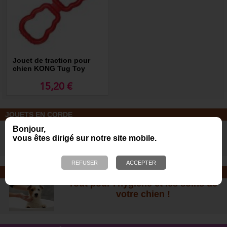
Jouet de traction pour
chien KONG Tug Toy
15,20 €
JOUETS EN CORDE
De nombreuses nouveautés pour
Bonjour,
des heures de jeux avec votre chien
vous êtes dirigé sur notre site mobile.
!
SOINS ET SHAMPOOING
Tout pour l'hygiène et les soins de
votre chien !