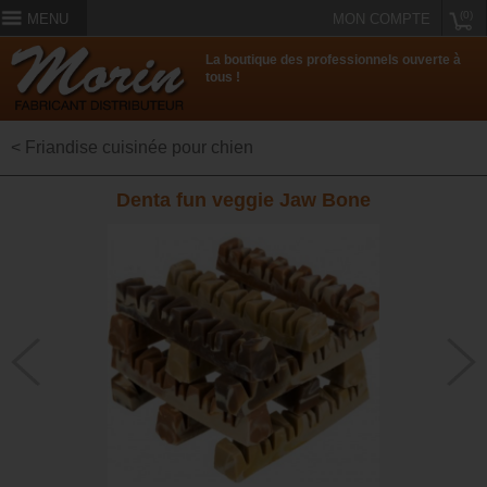
(0)
MENU
MON COMPTE
La boutique des professionnels ouverte à
tous !
< Friandise cuisinée pour chien
Denta fun veggie Jaw Bone