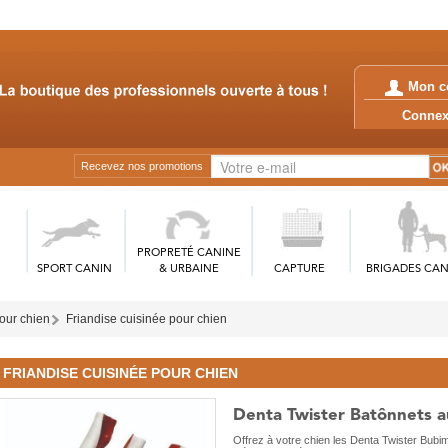
Mon c
Conn
Recevez nos promotions
PROPRETÉ CANINE
SPORT CANIN
& URBAINE
CAPTURE
BRIGADES CAN
our chien
Friandise cuisinée pour chien
FRIANDISE CUISINÉE POUR CHIEN
Denta Twister Batônnets a
Offrez à votre chien les Denta Twister Bub