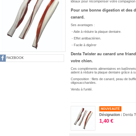
idéaux pour récompenser votre compagnon t
Pour une bonne digestion et des d
canard.
Ses avantages :
- Aide à réduire la plaque dentaire.
- Effet antibactérien.
- Facile à digérer
Denta Twister au canard une friand
FACEBOOK
votre chien.
Ces compléments alimentaires en batônnets 
aident à réduire la plaque dentaire grâce à s
Composition : filets de canard, peau de buff
oligosaccharides.
Vendu à l’unité.
NOUVEAUTÉ
Désignation :
Denta T
1,40 €