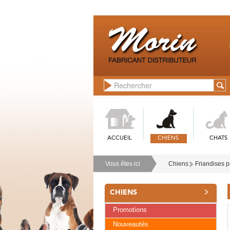
ACCUEIL
CHIENS
CHATS
Vous êtes ici
Chiens
Friandises p
CHIENS
Promotions
Nouveautés