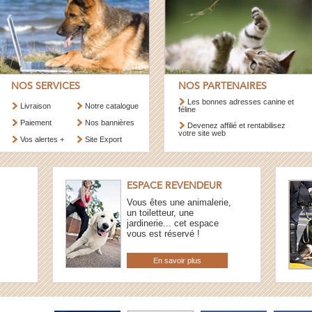
NOS SERVICES
NOS PARTENAIRES
Les bonnes adresses canine et
Livraison
Notre catalogue
féline
Paiement
Nos bannières
Devenez affilié et rentabilisez
votre site web
Vos alertes +
Site Export
ESPACE REVENDEUR
Vous êtes une animalerie,
un toiletteur, une
jardinerie... cet espace
vous est réservé !
En savoir plus