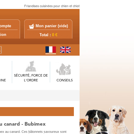
Friandises cuisinées pour chien et chiot
ompte
Mon panier (
vide
)
exion
Total :
0 €
SÉCURITÉ, FORCE DE
INE
L'ORDRE
CONSEILS
u canard - Bubimex
imex au canard. Ces bâtonnets savoureux sont