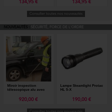
134,95 €
134,95 €
Consulter toutes nos nouveautés
NOUVEAUTÉS :
SÉCURITÉ, FORCE DE L'ORDRE
Miroir inspection
Lampe Steamlight Protac
télescopique alu avec
HL 5-X
lumière rechargeable
920,00 €
190,00 €
Consulter toutes nos nouveautés