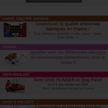
LAISSE, COLLIER, HARNAIS
Choisissez la qualité artisanale
fabriquée en France !
Cuir, biothane, gomme, corde, nylon... faites
votre choix :-)
CONSEIL
Quelles sont les différentes allergies
et intoxications alimentaires chez le
chien ?
TAPIS ROULANT
Avec DOG RUNNER et Dog Pacer
Le n°1 des ventes aux USA
Morin, distributeur exclusif en France
CLICK & COLLECT
Commandez et passez chercher