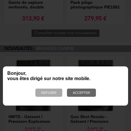
Gants de capture
Pack piège
renforcés, double
photographique PIE1061
épaisseur (la paire)
313,90 €
279,95 €
Consulter toutes nos nouveautés
NOUVEAUTÉS :
BRIGADES CANINE
Bonjour,
vous êtes dirigé sur notre site mobile.
HMTD - Getxent /
Gun Shot Residu -
Precision Explosives
Getxent / Precision
Explosives
A partir de
A partir de