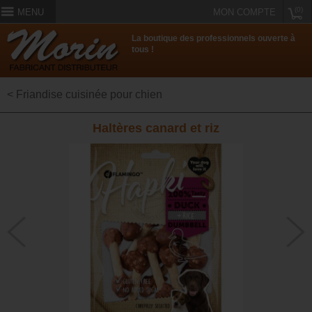
(0)
MENU
MON COMPTE
La boutique des professionnels ouverte à
tous !
< Friandise cuisinée pour chien
Haltères canard et riz