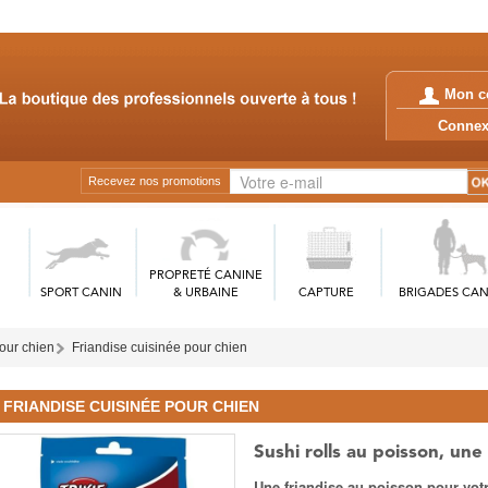
Mon c
Conn
Recevez nos promotions
PROPRETÉ CANINE
SPORT CANIN
& URBAINE
CAPTURE
BRIGADES CAN
our chien
Friandise cuisinée pour chien
FRIANDISE CUISINÉE POUR CHIEN
Sushi rolls au poisson, une
Une friandise au poisson pour votr