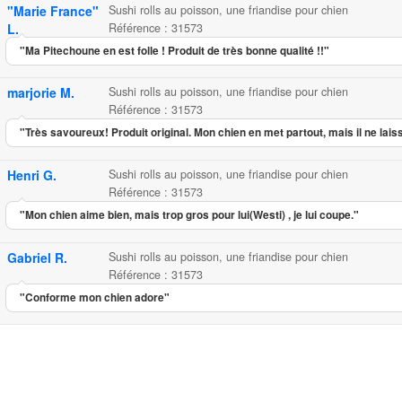
"Marie France"
Sushi rolls au poisson, une friandise pour chien
L.
Référence : 31573
"Ma Pitechoune en est folle ! Produit de très bonne qualité !!"
marjorie M.
Sushi rolls au poisson, une friandise pour chien
Référence : 31573
"Très savoureux! Produit original. Mon chien en met partout, mais il ne lais
Henri G.
Sushi rolls au poisson, une friandise pour chien
Référence : 31573
"Mon chien aime bien, mais trop gros pour lui(Westi) , je lui coupe."
Gabriel R.
Sushi rolls au poisson, une friandise pour chien
Référence : 31573
"Conforme mon chien adore"
Sushi rolls au poisson, une fr
...
3.95