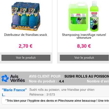
Distributeur de friandises snack
Shampooing insectifuge naturel
vetonature
2,70 €
8,30 €
Voir le produit
Voir le produit
AVIS CLIENT POUR :
SUSHI ROLLS AU POISSON
Note du produit :
4.4
Nombre d’avi
"Marie France"
Sushi rolls au poisson, une friandise pour chien
L.
Référence : 31573
"Très bien pour l’hygiène des dents et Pitechoune aime beaucoup ! Une très