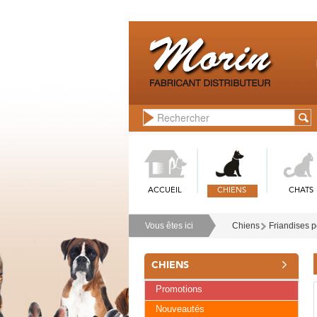
ACCUEIL
CHIENS
CHATS
Vous êtes ici
Chiens
Friandises p
CHIENS
Promotions
Nouveautés