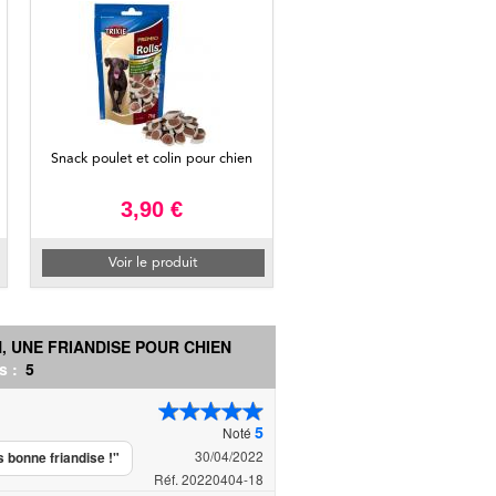
Snack poulet et colin pour chien
3,90 €
Voir le produit
, UNE FRIANDISE POUR CHIEN
s :
5
5
Noté
30/04/2022
 bonne friandise !"
Réf. 20220404-18