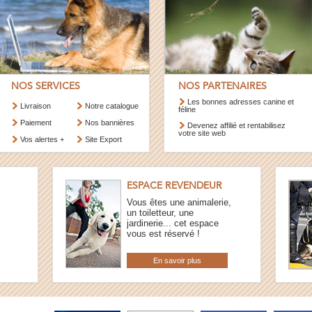
NOS SERVICES
NOS PARTENAIRES
Les bonnes adresses canine et
Livraison
Notre catalogue
féline
Paiement
Nos bannières
Devenez affilié et rentabilisez
votre site web
Vos alertes +
Site Export
ESPACE REVENDEUR
Vous êtes une animalerie,
un toiletteur, une
jardinerie... cet espace
vous est réservé !
En savoir plus