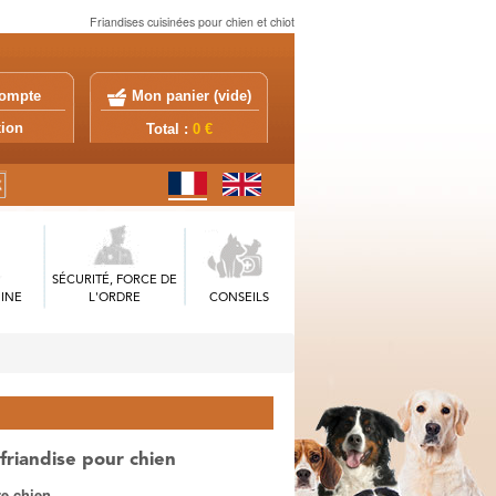
Friandises cuisinées pour chien et chiot
ompte
Mon panier (
vide
)
exion
Total :
0 €
SÉCURITÉ, FORCE DE
INE
L'ORDRE
CONSEILS
 friandise pour chien
e chien.