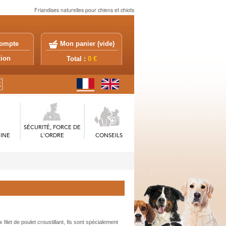
Friandises naturelles pour chiens et chiots
ompte
Mon panier (
vide
)
exion
Total :
0 €
SÉCURITÉ, FORCE DE
INE
L'ORDRE
CONSEILS
 filet de poulet croustillant, Ils sont spécialement