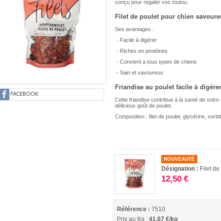
conçu pour régaler vos toutou.
Filet de poulet pour chien savoure
Ses avantages :
- Facile à digérer
- Riches en protéines
- Convient a tous types de chiens
- Sain et savoureux
Friandise au poulet facile à digérer
FACEBOOK
Cette friandise contribue à la santé de votre
délicieux goût de poulet.
Composition : filet de poulet, glycérine, sorb
NOUVEAUTÉ
Désignation :
Filet d
12,50 €
Référence :
7510
Prix au Kg :
41,67 €/kg