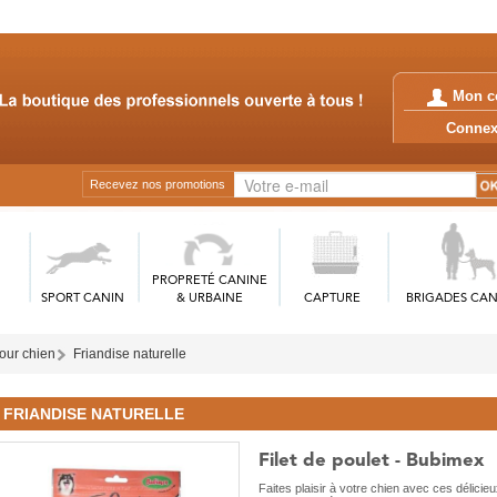
Mon c
Conn
Recevez nos promotions
PROPRETÉ CANINE
SPORT CANIN
& URBAINE
CAPTURE
BRIGADES CAN
our chien
Friandise naturelle
FRIANDISE NATURELLE
Filet de poulet - Bubimex
Faites plaisir à votre chien avec ces délicieux