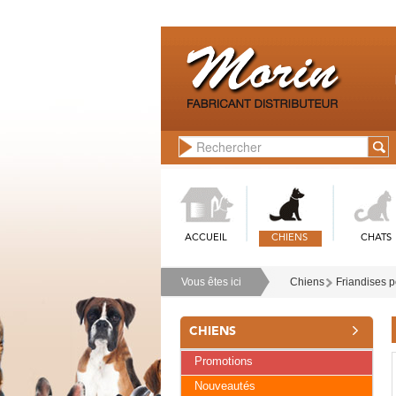
ACCUEIL
CHIENS
CHATS
Vous êtes ici
Chiens
Friandises p
CHIENS
Promotions
Nouveautés