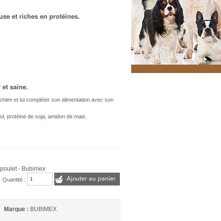
use et riches en protéines.
 et saine.
 chien et lui compléter son alimentation avec son
itol, protéine de soja, amidon de mais.
e poulet - Bubimex
Ajouter au panier
Quantité :
Marque :
BUBIMEX