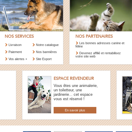
NOS SERVICES
NOS PARTENAIRES
Les bonnes adresses canine et
Livraison
Notre catalogue
féline
Paiement
Nos bannières
Devenez affilié et rentabilisez
votre site web
Vos alertes +
Site Export
ESPACE REVENDEUR
Vous êtes une animalerie,
un toiletteur, une
jardinerie... cet espace
vous est réservé !
En savoir plus