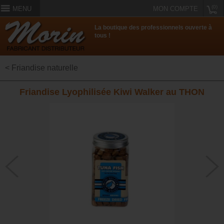
(0)
MENU
MON COMPTE
La boutique des professionnels ouverte à
tous !
< Friandise naturelle
Friandise Lyophilisée Kiwi Walker au THON