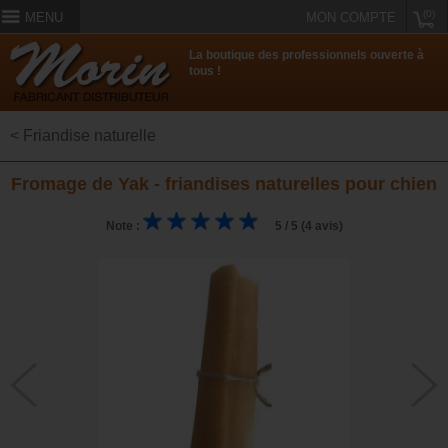
(0)
MENU
MON COMPTE
La boutique des professionnels ouverte à
tous !
< Friandise naturelle
Fromage de Yak - friandises naturelles pour chien
Note :
5 / 5 (4 avis)