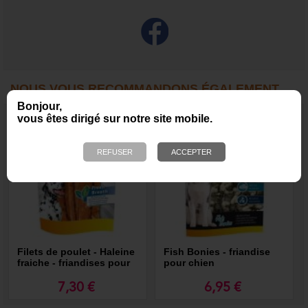
NOUS VOUS RECOMMANDONS ÉGALEMENT
Bonjour,
vous êtes dirigé sur notre site mobile.
Filets de poulet - Haleine
Fish Bonies - friandise
fraiche - friandises pour
pour chien
chien
7,30 €
6,95 €