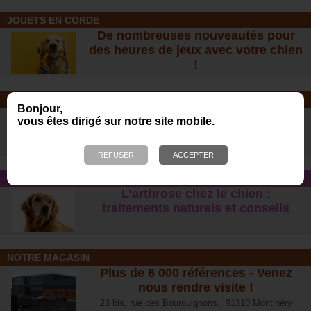
JOUETS EN CORDE
De nombreuses nouveautés pour
des heures de jeux avec votre chien
!
SOINS ET SHAMPOOING
Bonjour,
Tout pour l'hygiène et les soins de
vous êtes dirigé sur notre site mobile.
votre chien !
CONSEIL SANTÉ
L’arthrose chez le chien :
traitements naturels et conseil
s
NOTRE MAGASIN
Plus de 6 000 références - Venez
nous rendre visite !
23 bis, rue des Bourguignons, 91310 Montlhéry