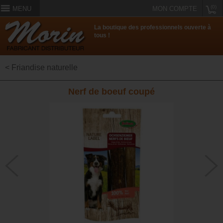
(0)
MENU
MON COMPTE
La boutique des professionnels ouverte à
tous !
< Friandise naturelle
Nerf de boeuf coupé