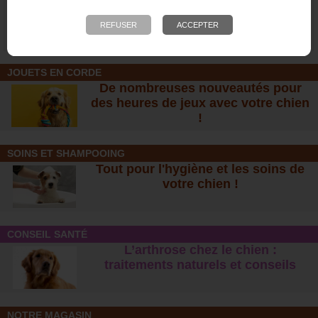
adulte 26/16
Buffle - Friandise
naturelle
12,70 €
4,60 €
JOUETS EN CORDE
De nombreuses nouveautés pour
des heures de jeux avec votre chien
!
SOINS ET SHAMPOOING
Tout pour l'hygiène et les soins de
votre chien !
CONSEIL SANTÉ
L’arthrose chez le chien :
traitements naturels et conseil
s
NOTRE MAGASIN