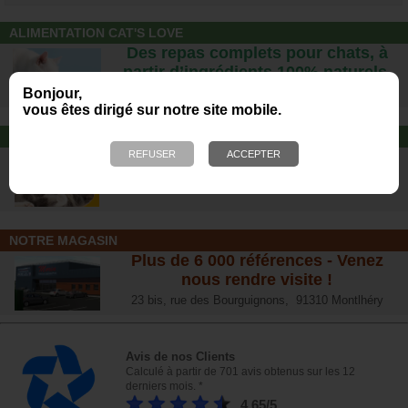
ALIMENTATION CAT'S LOVE
Des repas complets pour chats, à
partir d’ingrédients 100% naturels.
Bonjour,
vous êtes dirigé sur notre site mobile.
JOUET POUR CHAT
Offrez-lui un jouet pour des heures
de plaisirs !
NOTRE MAGASIN
Plus de 6 000 références - Venez
nous rendre visite !
23 bis, rue des Bourguignons, 91310 Montlhéry
Avis de nos Clients
Calculé à partir de 701 avis obtenus sur les 12
derniers mois. *
4.65/5