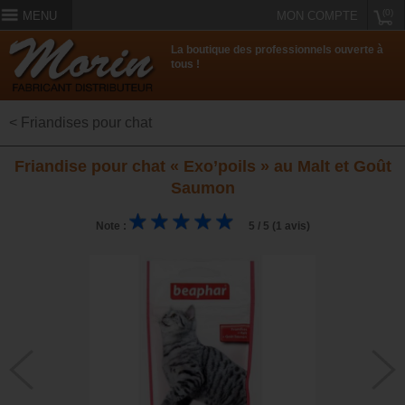
(0)
MENU
MON COMPTE
La boutique des professionnels ouverte à
tous !
< Friandises pour chat
Friandise pour chat « Exo’poils » au Malt et Goût
Saumon
Note :
5 / 5 (1 avis)