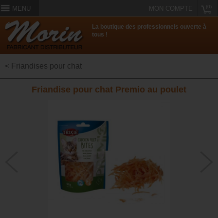
(0)
MENU
MON COMPTE
La boutique des professionnels ouverte à
tous !
< Friandises pour chat
Friandise pour chat Premio au poulet