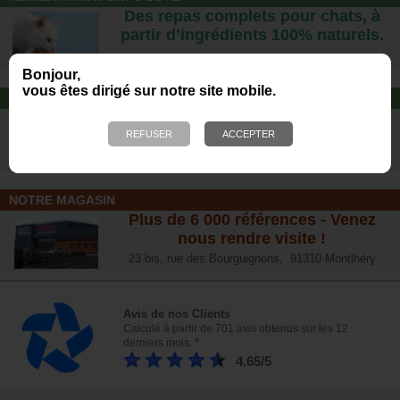
Des repas complets pour chats, à
partir d’ingrédients 100% naturels.
Bonjour,
vous êtes dirigé sur notre site mobile.
JOUET POUR CHAT
Offrez-lui un jouet pour des heures
de plaisirs !
NOTRE MAGASIN
Plus de 6 000 références - Venez
nous rendre visite !
23 bis, rue des Bourguignons, 91310 Montlhéry
Avis de nos Clients
Calculé à partir de 701 avis obtenus sur les 12
derniers mois. *
4.65/5