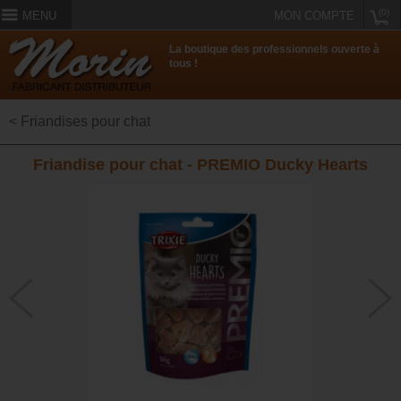
(0)
MENU
MON COMPTE
La boutique des professionnels ouverte à
tous !
< Friandises pour chat
Friandise pour chat - PREMIO Ducky Hearts