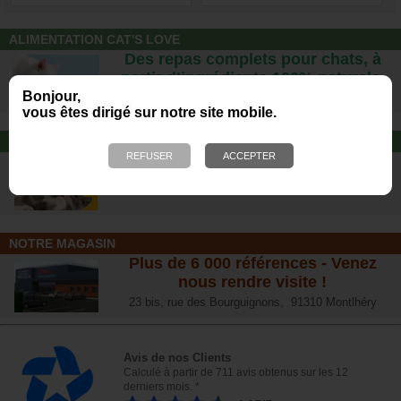
ALIMENTATION CAT'S LOVE
Des repas complets pour chats, à
partir d’ingrédients 100% naturels.
Bonjour,
vous êtes dirigé sur notre site mobile.
JOUET POUR CHAT
Offrez-lui un jouet pour des heures
de plaisirs !
NOTRE MAGASIN
Plus de 6 000 références - Venez
nous rendre visite !
23 bis, rue des Bourguignons, 91310 Montlhéry
Avis de nos Clients
Calculé à partir de 711 avis obtenus sur les 12
derniers mois. *